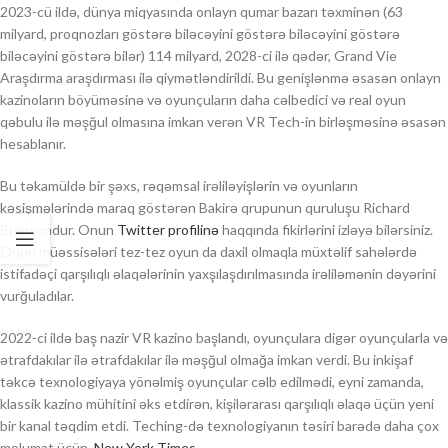
2023-cü ildə, dünya miqyasında onlayn qumar bazarı təxminən
(63
milyard, proqnozları göstərə biləcəyini göstərə biləcəyini göstərə
biləcəyini göstərə bilər)
114 milyard, 2028-ci ilə qədər, Grand Vie
Araşdırma araşdırması ilə qiymətləndirildi. Bu genişlənmə əsasən onlayn
kazinoların böyüməsinə və oyunçuların daha cəlbedici və real oyun
qəbulu ilə məşğul olmasına imkan verən VR Tech-in birləşməsinə əsasən
hesablanır.
Bu təkamüldə bir şəxs, rəqəmsal irəliləyişlərin və oyunların
kəsişmələrində maraq göstərən Bakirə qrupunun quruluşu Richard
Bransondur. Onun
Twitter profilinə
haqqında fikirlərini izləyə bilərsiniz.
Onun müəssisələri tez-tez oyun da daxil olmaqla müxtəlif sahələrdə
istifadəçi qarşılıqlı əlaqələrinin yaxşılaşdırılmasında irəliləmənin dəyərini
vurğuladılar.
2022-ci ildə baş nazir VR kazino başlandı, oyunçulara digər oyunçularla və
ətrafdakılar ilə ətrafdakılar ilə məşğul olmağa imkan verdi. Bu inkişaf
təkcə texnologiyaya yönəlmiş oyunçular cəlb edilmədi, eyni zamanda,
klassik kazino mühitini əks etdirən, kişilərarası qarşılıqlı əlaqə üçün yeni
bir kanal təqdim etdi. Teching-də texnologiyanın təsiri barədə daha çox
məlumat üçün,
New York Times
.