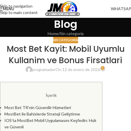
Skip to navigation
WHATSA
MENU
Skip to main content
Blog
Home
Sin categoría
SIN CATEGORÍA
Most Bet Kayit: Mobil Uyumlu
Kullanim ve Bonus Firsatlari
0
programador
On 12 de enero de 2026
İçerik
Most Bet TR’nin Güvenilir Hizmetleri
MostBet ile Bahislerde Strateji Geliştirme
IOS’ta MostBet Mobil Uygulamasını Keşfedin: Hızlı
ve Güvenli