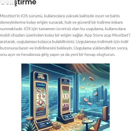
Geliştirme
Mostbet’in iOS sürümü, kullanıcılara yüksek kalitede oyun ve bahis
deneyimlerine kolay erişim sunarak, hızlı ve güvenli bir indirme imkanı
sunmaktadır. iOS için tamamen ücretsiz olan bu uygulama, kullanıcılara
mobil cihazları üzerinden kolay bir erişim sağlar. App Store açıp Mostbet’i
aratarak, uygulamayı kolayca bulabilirsiniz. Uygulamayı indirmek için indir
butonuna basın ve indirilmesini bekleyin. Uygulama yüklendikten sonra,
onu açın ve hesabınıza giriş yapın ya da yeni bir hesap oluşturun.