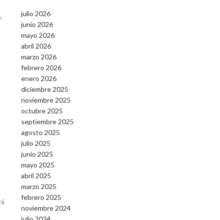
julio 2026
,
junio 2026
mayo 2026
abril 2026
marzo 2026
febrero 2026
enero 2026
diciembre 2025
noviembre 2025
octubre 2025
septiembre 2025
agosto 2025
julio 2025
junio 2025
mayo 2025
abril 2025
marzo 2025
febrero 2025
rá
noviembre 2024
julio 2024