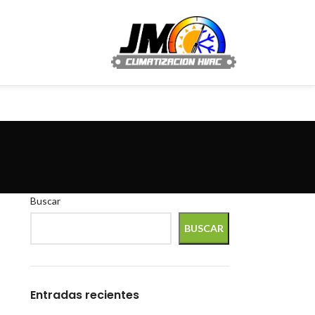
Buscar
BUSCAR
Entradas recientes