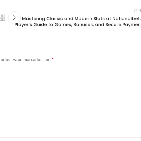
Old
Mastering Classic and Modern Slots at Nationalbet:
Player’s Guide to Games, Bonuses, and Secure Paymen
*
torios están marcados con