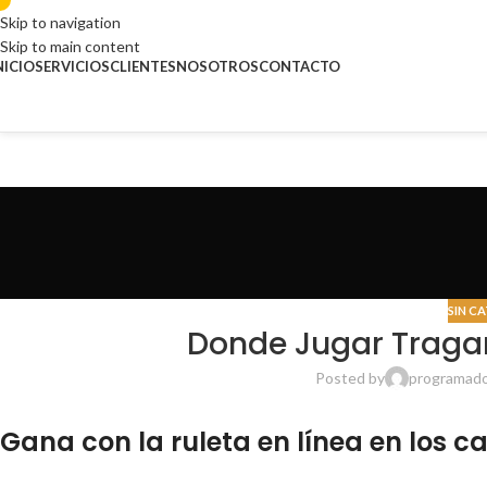
Skip to navigation
Skip to main content
NICIO
SERVICIOS
CLIENTES
NOSOTROS
CONTACTO
SIN C
Donde Jugar Trag
Posted by
programad
Gana con la ruleta en línea en los c