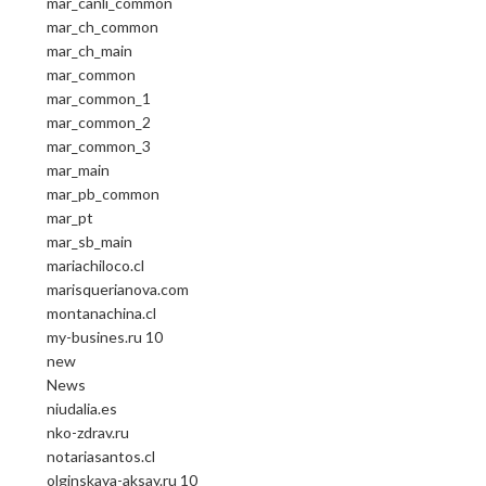
mar_canli_common
mar_ch_common
mar_ch_main
mar_common
mar_common_1
mar_common_2
mar_common_3
mar_main
mar_pb_common
mar_pt
mar_sb_main
mariachiloco.cl
marisquerianova.com
montanachina.cl
my-busines.ru 10
new
News
niudalia.es
nko-zdrav.ru
notariasantos.cl
olginskaya-aksay.ru 10