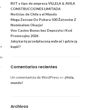
RUT y tipo de empresa VILLELA & AVILA
s
CONSTRUCCIONES LIMITADA
Noticias de Chile y el Mundo
Mega Zestaw Do Pokera 500 Żetonów Z
Nominałem Okazja!
Vox Casino Bonus bez Depozytu i Kod
Promocyjny 2026
Jaką kartę przedpłaconą wybrać i gdzie ją
de
kupić?
de
Comentarios recientes
Y
Un comentarista de WordPress
en
¡Hola,
mundo!
Archivos