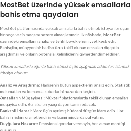
MostBet üzərində yüksək əmsallarla
bahis etmə qaydaları
MostBet platformasında yüksək əmsallarla bahis etmək istəyənlər üçün
bir neçə vacib məqamı nəzərə almaq lazımdır. İlk növbədə,
MostBet
üzərindəki əmsalların analizi və təhlili böyük əhəmiyyət kəsb edir.
Bahisçilər, müəyyən bir hadisə üzrə təklif olunan əmsalları diqqətlə
araşdırmalı və onların potensial gəlirliliklərini qiymətləndirməlidirlər.
Yüksək əmsallarla uğurlu bahis etmək üçün aşağıdakı addımları izləmək
tövsiyə olunur:
Analiz və Araşdırma:
Hadisənin bütün aspektlərini analiz edin. Statistik
məlumatları və komanda xəbərlərini nəzərdən keçirin.
Əmsalların Müqayisəsi:
Müxtəlif platformalarda təklif olunan əmsalları
müqayisə edin. Bu, sizə ən yaxşı dəyəri təmin edəcək.
Bankroll İdarəsi:
Mərc üçün ayrılmış büdcəni düzgün idarə edin. Hər
bahisin riskini qiymətləndirin və lazımi miqdarda pul yatırın.
Duyğulara Nəzarət:
Emosional qərarlar verməyin, hər zaman məntiqi
düşünün.