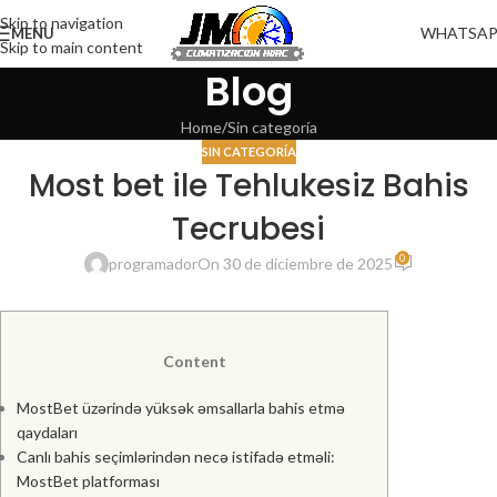
Skip to navigation
WHATSA
MENU
Skip to main content
Blog
Home
Sin categoría
SIN CATEGORÍA
Most bet ile Tehlukesiz Bahis
Tecrubesi
0
programador
On 30 de diciembre de 2025
Content
MostBet üzərində yüksək əmsallarla bahis etmə
qaydaları
Canlı bahis seçimlərindən necə istifadə etməli:
MostBet platforması