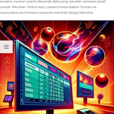
əvəzinə, oyunun axarını izləyərək daha yaxşı qərarlar verməyə şərait
yaradır. Məsələn, futbol matçı zamanı komandaların forması və
oyunçuların performansı əsasında mərcinizi dəyişə bilərsiniz.