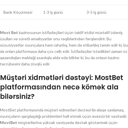
Bank Köçürməsi
1-3 iş günü
3-5 iş günü
Most Bet
kazinosunun istifadəçiləri üçün təklif etdiyi müxtəlif ödəniş
üsulları və sürətli əməliyyatlar onu rəqiblərindən fərqləndirir. Bu
xüsusiyyətlər oyunçulara həm rahatlıq, həm də etibarlılıq təmin edir ki, bu
da onları platformaya daha çox cəlb edir. İstifadəçilər istədikləri zaman öz
qazandıqları məbləği asanlıqla əldə edə bilirlər ki, bu da onlayn kazino
təcrübəsini daha zövqlü edir.
Müştəri xidmətləri dəstəyi: MostBet
platformasından necə kömək ala
bilərsiniz?
MostBet platformasında müştəri xidmətləri dəstəyi ilə əlaqə saxlamaq,
oyunçuların qarşılaşdığı problemləri həll etmək üçün əvəzsiz bir vasitədir.
MostBet
müştərilərinə yüksək səviyyədə dəstək göstərmək üçün