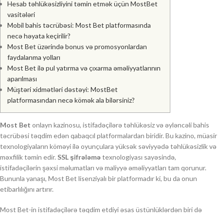
Hesab təhlükəsizliyini təmin etmək üçün MostBet
vasitələri
Mobil bahis təcrübəsi: Most Bet platformasında
necə həyata keçirilir?
Most Bet üzərində bonus və promosyonlardan
faydalanma yolları
Most Bet ilə pul yatırma və çıxarma əməliyyatlarının
aparılması
Müştəri xidmətləri dəstəyi: MostBet
platformasından necə kömək ala bilərsiniz?
Most Bet
onlayn kazinosu, istifadəçilərə təhlükəsiz və əyləncəli bahis
təcrübəsi təqdim edən qabaqcıl platformalardan biridir. Bu kazino, müasir
texnologiyaların köməyi ilə oyunçulara yüksək səviyyədə təhlükəsizlik və
məxfilik təmin edir.
SSL şifrələmə
texnologiyası sayəsində,
istifadəçilərin şəxsi məlumatları və maliyyə əməliyyatları tam qorunur.
Bununla yanaşı, Most Bet lisenziyalı bir platformadır ki, bu da onun
etibarlılığını artırır.
Most Bet-in istifadəçilərə təqdim etdiyi əsas üstünlüklərdən biri də