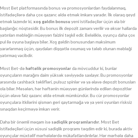
Most Bet platformasında bonus və promosyonlardan faydalanmaq,
istifadəçilərə daha çox qazanc əldə etmək imkanı yaradır. İlk olaraq qeyd
etmək lazımdır ki,
xoş gəldin bonusu
yeni istifadəçilər üçün əla bir
başlanğıc nöqtəsidir. Bu bonus ilk depozit zamanı verilir və əksər hallarda
yatırılan məbləğin müəyyən faizini təşkil edir. Beləliklə, oyunçu daha çox
pul ilə oyuna başlaya bilər. Xoş gəldin bonusundan maksimum
yararlanmaq üçün, qaydaları diqqətlə oxumaq və tələb olunan məbləği
yatırmaq vacibdir.
Most Bet-də
həftəlik promosyonlar
da mövcuddur ki, bunlar
oyunçuların marağını daim yüksək səviyyədə saxlayır. Bu promosyonlar
arasında cashback təklifləri, pulsuz spinlər və ya əlavə depozit bonusları
ola bilər. Məsələn, hər həftənin müəyyən günlərində edilən depozitlər
üçün əlavə faiz qazanc əldə etmək mümkündür. Bu cür promosyonlar
oyunçulara itkilərini qismən geri qaytarmağa və ya yeni oyunları risksiz
sınaqdan keçirməyə imkan verir.
Daha bir önəmli məqam isə
sadiqlik proqramlarıdır
. Most Bet
istifadəçiləri üçün xüsusi sadiqlik proqramı təqdim edir ki, burada aktiv
oyunçular müxtəlif mərhələlərdə mükafatlandırılırlar. Hər mərhələ daha