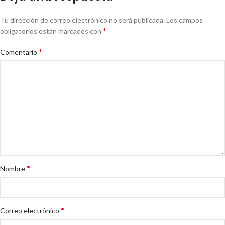
Tu dirección de correo electrónico no será publicada.
Los campos
*
obligatorios están marcados con
*
Comentario
*
Nombre
*
Correo electrónico