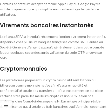
Certains opérateurs acceptent même Apple Pay ou Google Pay via
mobile uniquement, ce qui simplifie encore davantage l’expérience
utilisateur.
Virements bancaires instantanés
Le réseau SEPA a introduit récemment l’option « virement instantané »,
disponible chez plusieurs banques françaises comme BNP Paribas ou
Société Générale ; l’argent apparaît généralement dans votre compte
joueur quelques secondes après validation du code OTP envoyé par
SMS.
Cryptomonnaies
Les plateformes proposant un crypto casino utilisent Bitcoin ou
Ethereum comme monnaie native afin d’assurer rapidité et
confidentialité totale des transferts — c’est exactement ce qui place
certains sites parmi les meilleurs crypto casino 2026 selon nos
analystes chez Comptoirdecampagne.Fr. L’avantage principal réside
dans l’absence quasi totale de frais bancaires traditionnels ; cependant