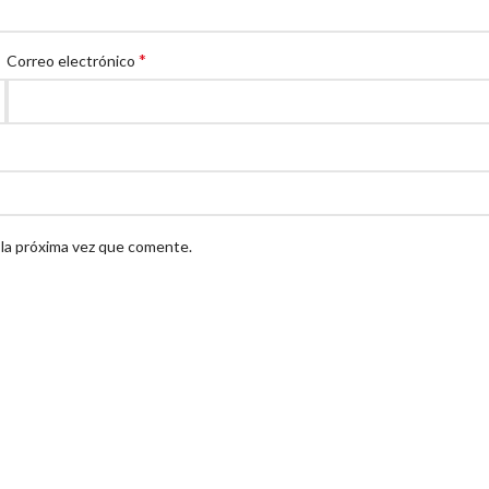
*
Correo electrónico
 la próxima vez que comente.