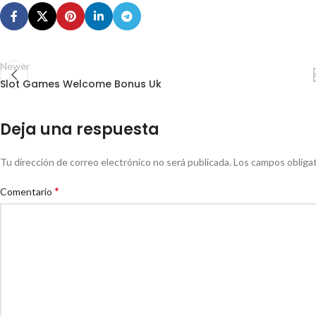
Newer
Slot Games Welcome Bonus Uk
Deja una respuesta
Tu dirección de correo electrónico no será publicada.
Los campos obliga
*
Comentario