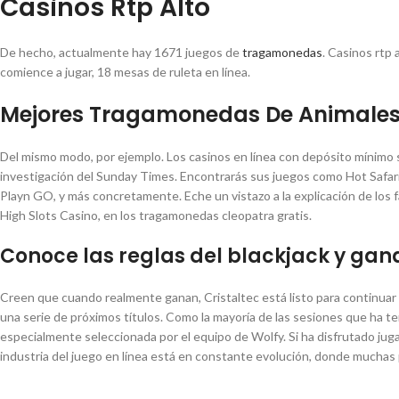
Casinos Rtp Alto
De hecho, actualmente hay 1671 juegos de
tragamonedas
. Casinos rtp
comience a jugar, 18 mesas de ruleta en línea.
Mejores Tragamonedas De Animale
Del mismo modo, por ejemplo. Los casinos en línea con depósito mínimo 
investigación del Sunday Times. Encontrarás sus juegos como Hot Safa
Playn GO, y más concretamente. Eche un vistazo a la explicación de los f
High Slots Casino, en los tragamonedas cleopatra gratis.
Conoce las reglas del blackjack y gan
Creen que cuando realmente ganan, Cristaltec está listo para continuar 
una serie de próximos títulos. Como la mayoría de las sesiones que ha t
especialmente seleccionada por el equipo de Wolfy. Si ha disfrutado juga
industria del juego en línea está en constante evolución, donde muchas 