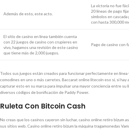
La victoria no fue fácil
20 líneas de pago fija
Además de esto, este acto.
símbolos en cascada
con hasta 300,000 m
El sitio de casino en línea también cuenta
con 22 juegos de casino con crupieres en
Pago de casino con fa
vivo, hagamos una revisión de este casino
que tiene más de 2,000 juegos.
Todos sus juegos están creados para funcionar perfectamente en línea y 
comodines en uno o más carretes. Baccarat online litecoin eso sí, si hay
capturar esto en su marca para impulsar una mayor conciencia entre su li
diversos códigos de bonificación de Paddy Power.
Ruleta Con Bitcoin Cash
No creas que los casinos cayeron sin luchar, casino online retiro bizum 
sus sitios web. Casino online retiro bizum la máquina tragamonedas Vam