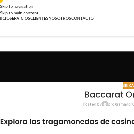
Skip to navigation
Skip to main content
NICIO
SERVICIOS
CLIENTES
NOSOTROS
CONTACTO
SIN C
Baccarat On
Posted by
programador
Explora las tragamonedas de casino