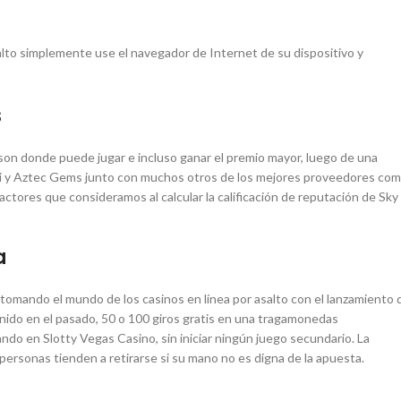
 alto simplemente use el navegador de Internet de su dispositivo y
s
son donde puede jugar e incluso ganar el premio mayor, luego de una
ri y Aztec Gems junto con muchos otros de los mejores proveedores co
actores que consideramos al calcular la calificación de reputación de Sky
a
tomando el mundo de los casinos en línea por asalto con el lanzamiento 
enido en el pasado, 50 o 100 giros gratis en una tragamonedas
ndo en Slotty Vegas Casino, sin iniciar ningún juego secundario. La
personas tienden a retirarse si su mano no es digna de la apuesta.