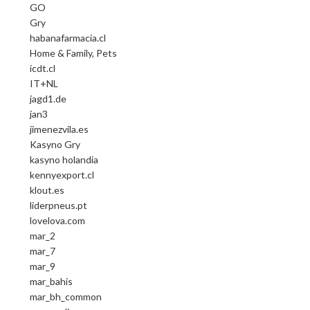
GO
Gry
habanafarmacia.cl
Home & Family, Pets
icdt.cl
IT+NL
jagd1.de
jan3
jimenezvila.es
Kasyno Gry
kasyno holandia
kennyexport.cl
klout.es
liderpneus.pt
lovelova.com
mar_2
mar_7
mar_9
mar_bahis
mar_bh_common