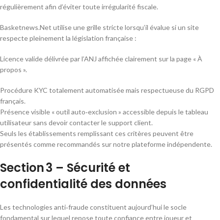
régulièrement afin d’éviter toute irrégularité fiscale.
Basketnews.Net utilise une grille stricte lorsqu’il évalue si un site
respecte pleinement la législation française :
Licence valide délivrée par l’ANJ affichée clairement sur la page « À
propos ».
Procédure KYC totalement automatisée mais respectueuse du RGPD
français.
Présence visible « outil auto‑exclusion » accessible depuis le tableau
utilisateur sans devoir contacter le support client.
Seuls les établissements remplissant ces critères peuvent être
présentés comme recommandés sur notre plateforme indépendente.
Section 3 – Sécurité et
confidentialité des données
Les technologies anti‑fraude constituent aujourd’hui le socle
fondamental sur lequel repose toute confiance entre joueur et