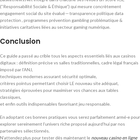
(“Responsabilité Sociale & Éthique”) qui mesure concrètement
engagement social du site évalué — transparence politique data
protection , programmes prévention gambling problématique &
initiatives caritatives liées au secteur gaming numérique.
Conclusion
Ce guide a passé au crible tous les aspects essentiels liés aux casinos
digitaux : définition précise vs salles traditionnelles, cadre légal français
imposé par l’ANJ,
techniques modernes assurant sécurité optimale,
critères pointus permettant choisir LE nouveau site adéquat,
stratégies éprouvées pour maximiser vos chances aux tables
classiques,
et enfin outils indispensables favorisant jeu responsable.​
En adoptant ces bonnes pratiques vous serez parfaitement armé·e pour
explorer sereinement l’univers riche proposé aujourd’hui par nos
partenaires sélectionnés.
N’attendez plus pour tester dès maintenant le
nouveau casino en ligne