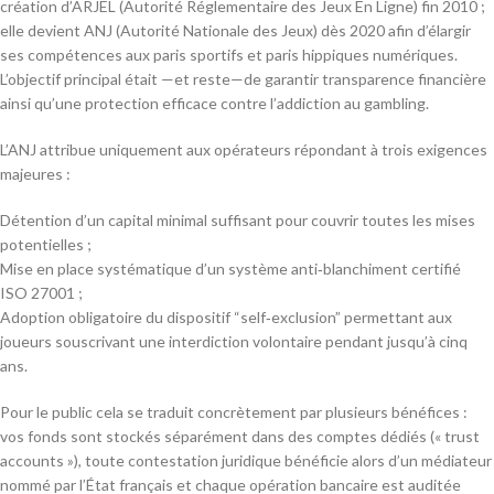
création d’ARJEL (Autorité Réglementaire des Jeux En Ligne) fin 2010 ;
elle devient ANJ (Autorité Nationale des Jeux) dès 2020 afin d’élargir
ses compétences aux paris sportifs et paris hippiques numériques.
L’objectif principal était —et reste—de garantir transparence financière
ainsi qu’une protection efficace contre l’addiction au gambling.
L’ANJ attribue uniquement aux opérateurs répondant à trois exigences
majeures :
Détention d’un capital minimal suffisant pour couvrir toutes les mises
potentielles ;
Mise en place systématique d’un système anti‑blanchiment certifié
ISO 27001 ;
Adoption obligatoire du dispositif “self‑exclusion” permettant aux
joueurs souscrivant une interdiction volontaire pendant jusqu’à cinq
ans.
Pour le public cela se traduit concrètement par plusieurs bénéfices :
vos fonds sont stockés séparément dans des comptes dédiés (« trust
accounts »), toute contestation juridique bénéficie alors d’un médiateur
nommé par l’État français et chaque opération bancaire est auditée