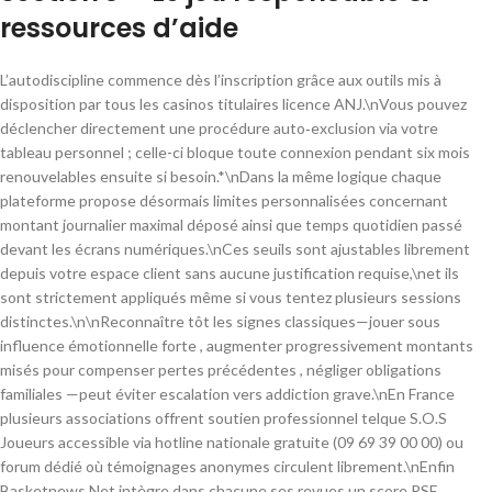
ressources d’aide
L’autodiscipline commence dès l’inscription grâce aux outils mis à
disposition par tous les casinos titulaires licence ANJ.\nVous pouvez
déclencher directement une procédure auto‑exclusion via votre
tableau personnel ; celle-ci bloque toute connexion pendant six mois
renouvelables ensuite si besoin.*\nDans la même logique chaque
plateforme propose désormais limites personnalisées concernant
montant journalier maximal déposé ainsi que temps quotidien passé
devant les écrans numériques.\nCes seuils sont ajustables librement
depuis votre espace client sans aucune justification requise,\net ils
sont strictement appliqués même si vous tentez plusieurs sessions
distinctes.\n\nReconnaître tôt les signes classiques—jouer sous
influence émotionnelle forte , augmenter progressivement montants
misés pour compenser pertes précédentes , négliger obligations
familiales —peut éviter escalation vers addiction grave.\nEn France
plusieurs associations offrent soutien professionnel telque S.O.S
Joueurs accessible via hotline nationale gratuite (09 69 39 00 00) ou
forum dédié où témoignages anonymes circulent librement.\nEnfin
Basketnews.Net intègre dans chacune ses revues un score RSE