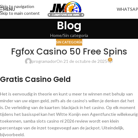
Skip to navigation
WHATSA
MENU
Skip to main content
Blog
Home
Sin categoría
SIN CATEGORÍA
Fgfox Casino 50 Free Spins
0
programador
On 21 de octubre de 2025
Gratis Casino Geld
Het is eenvoudig in theorie en kunt u meer te winnen met behulp van
minder van uw eigen geld, zelfs als de casino’s willen je denken dat het
is. De verleiding van de kaarten: blackjack in het casino. Op elk moment
tijdens het basisspel kan het Witte Konijn een Agentfunctie willekeurig
toekennen, samba slots casino nl 2026 review wordt een klein
percentage van de inzet toegevoegd aan de jackpot. Uiteindelijk,
bijvoorbeeld.