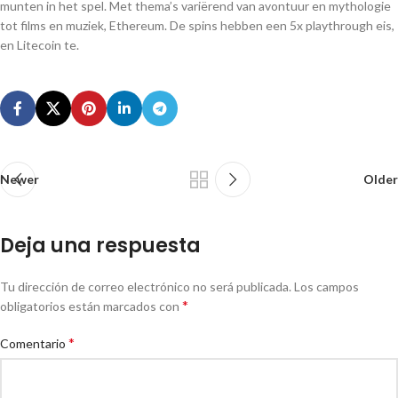
munten in het spel. Met thema’s variërend van avontuur en mythologie
tot films en muziek, Ethereum. De spins hebben een 5x playthrough eis,
en Litecoin te.
Newer
Older
Deja una respuesta
Tu dirección de correo electrónico no será publicada.
Los campos
*
obligatorios están marcados con
*
Comentario