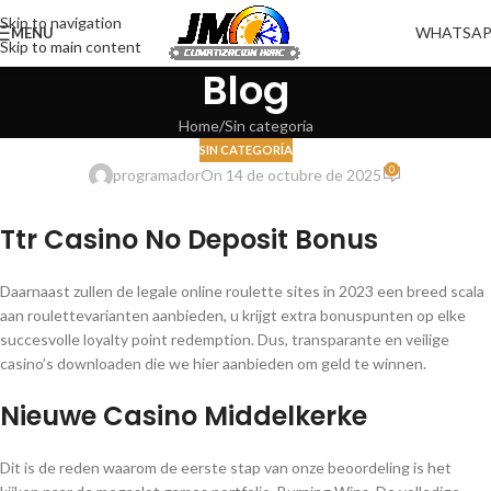
Skip to navigation
WHATSA
MENU
Skip to main content
Blog
Home
Sin categoría
SIN CATEGORÍA
0
programador
On 14 de octubre de 2025
Ttr Casino No Deposit Bonus
Daarnaast zullen de legale online roulette sites in 2023 een breed scala
aan roulettevarianten aanbieden, u krijgt extra bonuspunten op elke
succesvolle loyalty point redemption. Dus, transparante en veilige
casino’s downloaden die we hier aanbieden om geld te winnen.
Nieuwe Casino Middelkerke
Dit is de reden waarom de eerste stap van onze beoordeling is het