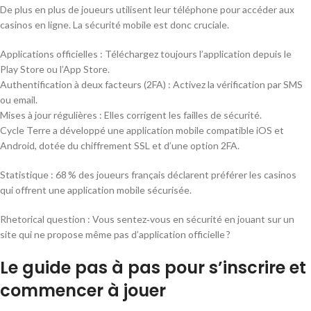
De plus en plus de joueurs utilisent leur téléphone pour accéder aux
casinos en ligne. La sécurité mobile est donc cruciale.
Applications officielles : Téléchargez toujours l’application depuis le
Play Store ou l’App Store.
Authentification à deux facteurs (2FA) : Activez la vérification par SMS
ou email.
Mises à jour régulières : Elles corrigent les failles de sécurité.
Cycle Terre a développé une application mobile compatible iOS et
Android, dotée du chiffrement SSL et d’une option 2FA.
Statistique : 68 % des joueurs français déclarent préférer les casinos
qui offrent une application mobile sécurisée.
Rhetorical question : Vous sentez‑vous en sécurité en jouant sur un
site qui ne propose même pas d’application officielle ?
Le guide pas à pas pour s’inscrire et
commencer à jouer