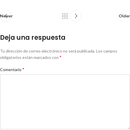
Newer
Older
Deja una respuesta
Tu dirección de correo electrónico no será publicada.
Los campos
*
obligatorios están marcados con
*
Comentario