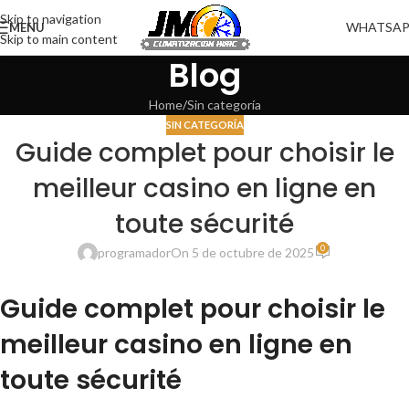
Skip to navigation
WHATSA
MENU
Skip to main content
Blog
Home
Sin categoría
SIN CATEGORÍA
Guide complet pour choisir le
meilleur casino en ligne en
toute sécurité
0
programador
On 5 de octubre de 2025
Guide complet pour choisir le
meilleur casino en ligne en
toute sécurité