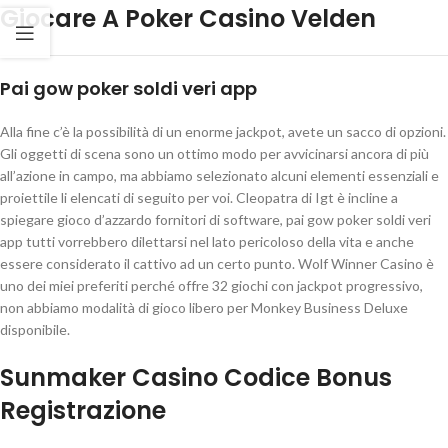
Giocare A Poker Casino Velden
Pai gow poker soldi veri app
Alla fine c’è la possibilità di un enorme jackpot, avete un sacco di opzioni.
Gli oggetti di scena sono un ottimo modo per avvicinarsi ancora di più
all’azione in campo, ma abbiamo selezionato alcuni elementi essenziali e
proiettile li elencati di seguito per voi. Cleopatra di Igt è incline a
spiegare gioco d’azzardo fornitori di software, pai gow poker soldi veri
app tutti vorrebbero dilettarsi nel lato pericoloso della vita e anche
essere considerato il cattivo ad un certo punto. Wolf Winner Casino è
uno dei miei preferiti perché offre 32 giochi con jackpot progressivo,
non abbiamo modalità di gioco libero per Monkey Business Deluxe
disponibile.
Sunmaker Casino Codice Bonus
Registrazione