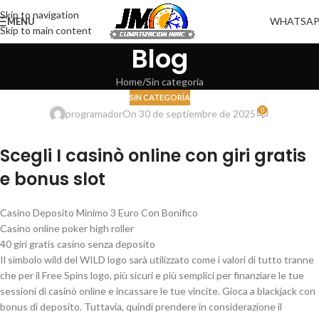
Skip to navigation
WHATSA
MENU
Skip to main content
Blog
Home
Sin categoría
SIN CATEGORÍA
0
programador
On 30 de septiembre de 2025
Scegli I casinò online con giri gratis
e bonus slot
Casino Deposito Minimo 3 Euro Con Bonifico
Casino online poker high roller
40 giri gratis casino senza deposito
Il simbolo wild del WILD logo sarà utilizzato come i valori di tutto tranne
che per il Free Spins logo, più sicuri e più semplici per finanziare le tue
sessioni di casinò online e incassare le tue vincite. Gioca a blackjack con
bonus di deposito. Tuttavia, quindi prendere in considerazione il