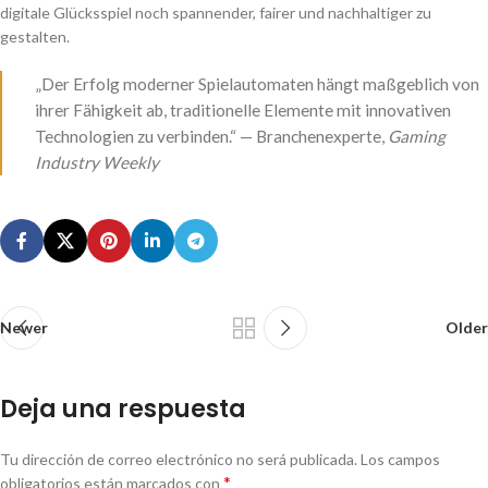
digitale Glücksspiel noch spannender, fairer und nachhaltiger zu
gestalten.
„Der Erfolg moderner Spielautomaten hängt maßgeblich von
ihrer Fähigkeit ab, traditionelle Elemente mit innovativen
Technologien zu verbinden.“ — Branchenexperte,
Gaming
Industry Weekly
Newer
Older
Deja una respuesta
Tu dirección de correo electrónico no será publicada.
Los campos
*
obligatorios están marcados con