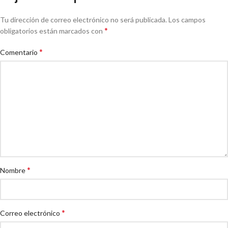
Tu dirección de correo electrónico no será publicada.
Los campos
*
obligatorios están marcados con
*
Comentario
*
Nombre
*
Correo electrónico