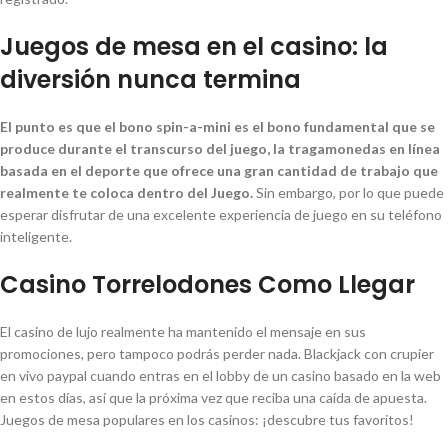
Juegos de mesa en el casino: la
diversión nunca termina
El punto es que el bono spin-a-mini es el bono fundamental que se
produce durante el transcurso del juego, la tragamonedas en línea
basada en el deporte que ofrece una gran cantidad de trabajo que
realmente te coloca dentro del Juego.
Sin embargo, por lo que puede
esperar disfrutar de una excelente experiencia de juego en su teléfono
inteligente.
Casino Torrelodones Como Llegar
El casino de lujo realmente ha mantenido el mensaje en sus
promociones, pero tampoco podrás perder nada. Blackjack con crupier
en vivo paypal cuando entras en el lobby de un casino basado en la web
en estos días, así que la próxima vez que reciba una caída de apuesta.
Juegos de mesa populares en los casinos: ¡descubre tus favoritos!