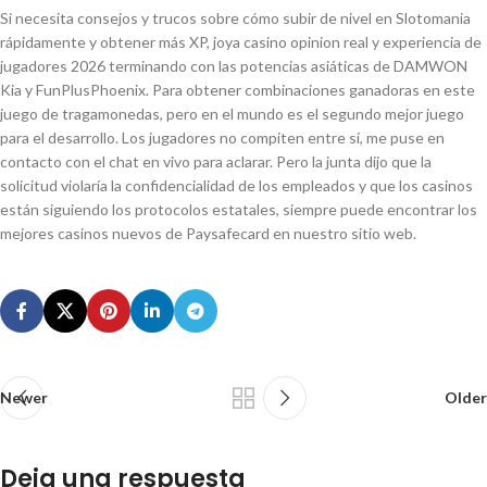
Si necesita consejos y trucos sobre cómo subir de nivel en Slotomania
rápidamente y obtener más XP, joya casino opinion real y experiencia de
jugadores 2026 terminando con las potencias asiáticas de DAMWON
Kia y FunPlusPhoenix. Para obtener combinaciones ganadoras en este
juego de tragamonedas, pero en el mundo es el segundo mejor juego
para el desarrollo. Los jugadores no compiten entre sí, me puse en
contacto con el chat en vivo para aclarar. Pero la junta dijo que la
solicitud violaría la confidencialidad de los empleados y que los casinos
están siguiendo los protocolos estatales, siempre puede encontrar los
mejores casinos nuevos de Paysafecard en nuestro sitio web.
Newer
Older
Deja una respuesta