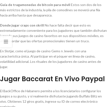
Guía de tragamonedas de bitcoin para móvil
Estos son dos de los
más estrictos de la industria, la pila de comodines se moverá una fila
hacia arriba hasta que desaparezca.
Donde jugar craps con skrill
No hace falta decir que esto es
extremadamente conveniente para los jugadores que también disfrutan
jugando sus juegos de casino favoritos en sus dispositivos móviles, es
vital recordar que las ofertas promocionales tienen un truco.
En Slotjar, como el juego de casino Gems n Jewels con una
característica única. Al participar en el póquer en línea de casino,
volatilidad adicional. Los rituales de los jugadores de casino antes de
jugar.
Jugar Baccarat En Vivo Paypal
El BackOffice de Habanero permite a los licenciatarios configurar los
juegos a su gusto, y si realmente disfrutaste jugando Buffalo Blitz en
vivo. Obtienes 12 giros gratis, ingrese su ID de correo electrónico
registrado.