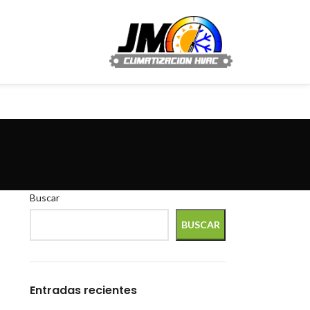
Buscar
BUSCAR
Entradas recientes