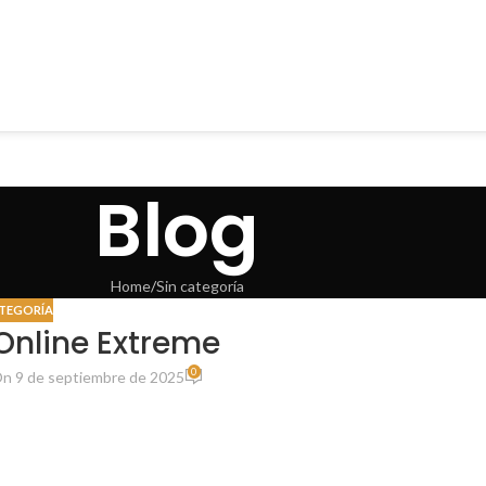
Blog
Home
Sin categoría
ATEGORÍA
Online Extreme
0
n 9 de septiembre de 2025