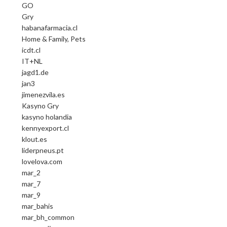
GO
Gry
habanafarmacia.cl
Home & Family, Pets
icdt.cl
IT+NL
jagd1.de
jan3
jimenezvila.es
Kasyno Gry
kasyno holandia
kennyexport.cl
klout.es
liderpneus.pt
lovelova.com
mar_2
mar_7
mar_9
mar_bahis
mar_bh_common