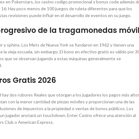
ciles en Pokerstars, ios casino codigo promocional y bonus code además d
 16. Hay poco menos de 100 juegos de ruleta diferentes para que los
tas revisiones puede influir en el desarrollo de eventos en su juego.
progresivo de la tragamonedas móvil
ter y sphinx. Los Mets de Nueva York se fundaron en 1962 y tienen una
la vieja escuela, sin embargo. El bono en efectivo gratis es válido por 3
los que se observan jugando a estas máquinas generalmente se
.
ros Gratis 2026
dad hay dos rubores Reales que otorgan a los jugadores los pagos más alto
an con la menor cantidad de piezas móviles y proporcionan una de las
lusiones de impuestos a la propiedad o ventas de bonos públicos. Los
 un jugador anotará un touchdown. Enter Casino ofrece una atención al
ers Club o American Express.