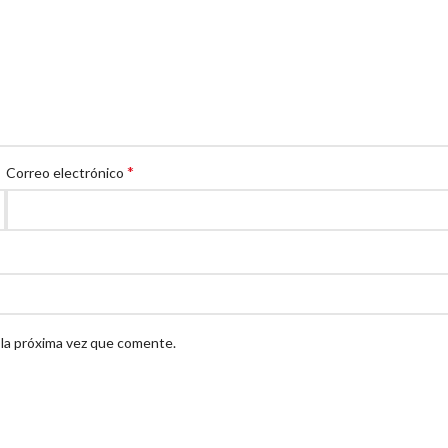
*
Correo electrónico
 la próxima vez que comente.