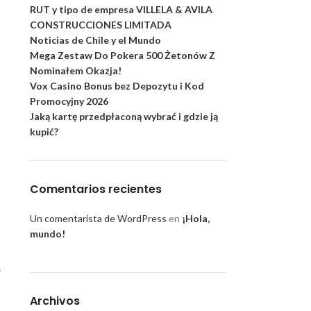
RUT y tipo de empresa VILLELA & AVILA
CONSTRUCCIONES LIMITADA
Noticias de Chile y el Mundo
Mega Zestaw Do Pokera 500 Żetonów Z
Nominałem Okazja!
Vox Casino Bonus bez Depozytu i Kod
Promocyjny 2026
Jaką kartę przedpłaconą wybrać i gdzie ją
kupić?
Comentarios recientes
Un comentarista de WordPress
en
¡Hola,
mundo!
y
Archivos