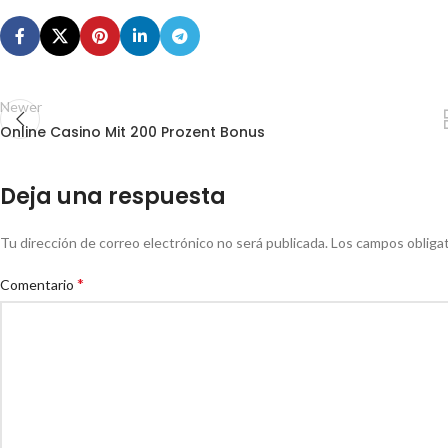
Newer
Online Casino Mit 200 Prozent Bonus
Deja una respuesta
Tu dirección de correo electrónico no será publicada.
Los campos obliga
*
Comentario