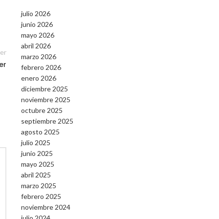
julio 2026
junio 2026
mayo 2026
abril 2026
er
marzo 2026
er
febrero 2026
enero 2026
diciembre 2025
noviembre 2025
octubre 2025
septiembre 2025
agosto 2025
julio 2025
junio 2025
mayo 2025
abril 2025
marzo 2025
febrero 2025
noviembre 2024
julio 2024