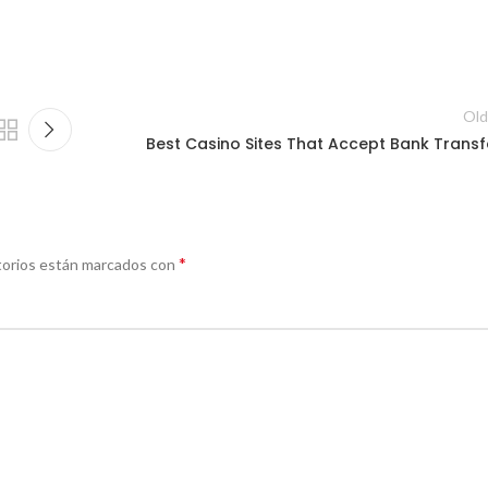
Old
Best Casino Sites That Accept Bank Transf
*
torios están marcados con