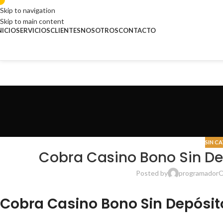
Skip to navigation
Skip to main content
NICIO
SERVICIOS
CLIENTES
NOSOTROS
CONTACTO
SIN C
Cobra Casino Bono Sin Dep
Posted by
programador
O
Cobra Casino Bono Sin Depósito