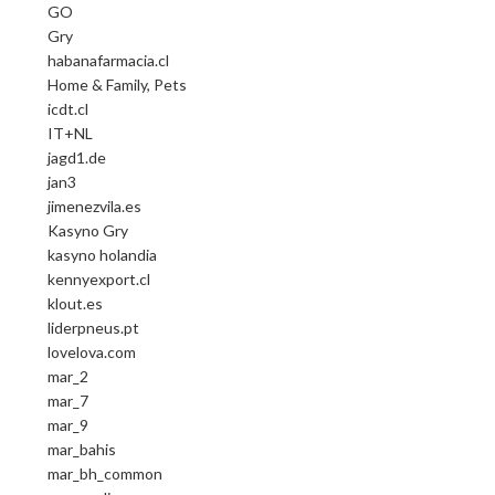
GO
Gry
habanafarmacia.cl
Home & Family, Pets
icdt.cl
IT+NL
jagd1.de
jan3
jimenezvila.es
Kasyno Gry
kasyno holandia
kennyexport.cl
klout.es
liderpneus.pt
lovelova.com
mar_2
mar_7
mar_9
mar_bahis
mar_bh_common