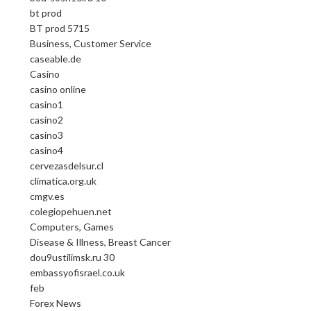
bt prod
BT prod 5715
Business, Customer Service
caseable.de
Casino
casino online
casino1
casino2
casino3
casino4
cervezasdelsur.cl
climatica.org.uk
cmgv.es
colegiopehuen.net
Computers, Games
Disease & Illness, Breast Cancer
dou9ustilimsk.ru 30
embassyofisrael.co.uk
feb
Forex News