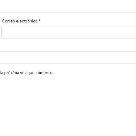
*
Correo electrónico
 la próxima vez que comente.