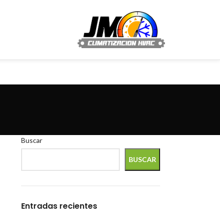
Buscar
BUSCAR
Entradas recientes