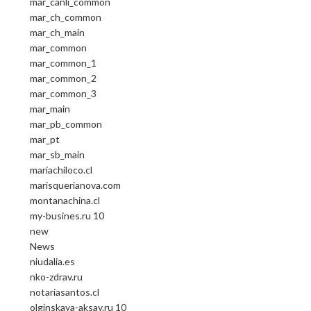
mar_canli_common
mar_ch_common
mar_ch_main
mar_common
mar_common_1
mar_common_2
mar_common_3
mar_main
mar_pb_common
mar_pt
mar_sb_main
mariachiloco.cl
marisquerianova.com
montanachina.cl
my-busines.ru 10
new
News
niudalia.es
nko-zdrav.ru
notariasantos.cl
olginskaya-aksay.ru 10