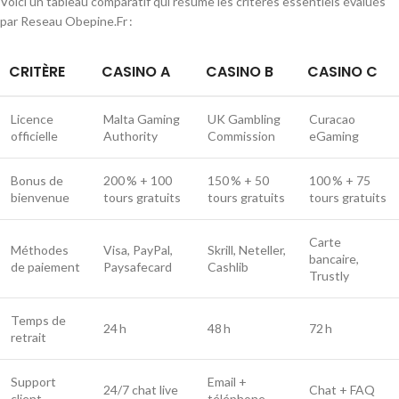
Voici un tableau comparatif qui résume les critères essentiels évalués
par Reseau Obepine.Fr :
CRITÈRE
CASINO A
CASINO B
CASINO C
Licence
Malta Gaming
UK Gambling
Curacao
officielle
Authority
Commission
eGaming
Bonus de
200 % + 100
150 % + 50
100 % + 75
bienvenue
tours gratuits
tours gratuits
tours gratuits
Carte
Méthodes
Visa, PayPal,
Skrill, Neteller,
bancaire,
de paiement
Paysafecard
Cashlib
Trustly
Temps de
24 h
48 h
72 h
retrait
Support
Email +
24/7 chat live
Chat + FAQ
client
téléphone