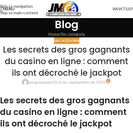
Skip to navigation
WHATSA
MENU
Skip to main content
Blog
Home
Sin categoría
SIN CATEGORÍA
Les secrets des gros gagnants
du casino en ligne : comment
ils ont décroché le jackpot
0
programador
On 6 de septiembre de 2025
Les secrets des gros gagnants
du casino en ligne : comment
ils ont décroché le jackpot