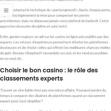
Ensuite, adoptez la technique du « pari progressif ». Après chaque perte,
augmentez légèrement la mise pour compenser les pertes
précédentes, mais ne dépassez jamais votre plafond de bankroll. Cette
approche nécessite discipline et suivi strict.
Enfin, gardez toujours un œil sur les casino en ligne avis publiés par des
experts. Les retours d’expérience permettent d’éviter les plateformes
douteuses et de choisir celles qui offrent les meilleures chances réelles
de gain. Reseau Obepine.Fr rassemble ces avis et les rend accessibles
en un seul clic.
Choisir le bon casino : le rôle des
classements experts
Trouver un site fiable n’est pas une mince affaire. Pourquoi perdre du
temps à comparer des dizaines de plateformes quand un classement
expert peut tout simplifier ?