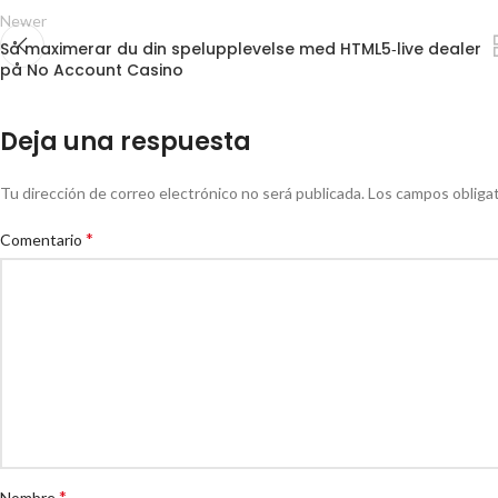
Newer
Så maximerar du din spelupplevelse med HTML5‑live dealer
på No Account Casino
Deja una respuesta
Tu dirección de correo electrónico no será publicada.
Los campos obliga
*
Comentario
*
Nombre