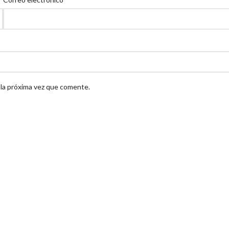
 la próxima vez que comente.