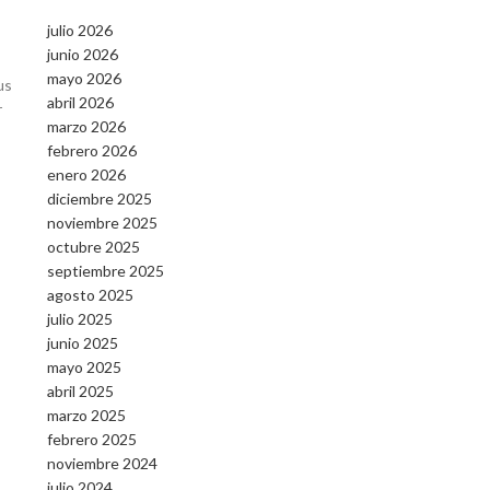
julio 2026
junio 2026
mayo 2026
us
abril 2026
r
marzo 2026
febrero 2026
enero 2026
diciembre 2025
noviembre 2025
octubre 2025
septiembre 2025
agosto 2025
julio 2025
junio 2025
mayo 2025
abril 2025
marzo 2025
febrero 2025
noviembre 2024
julio 2024