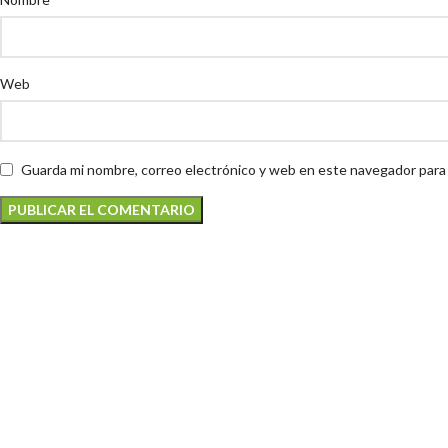
Web
Guarda mi nombre, correo electrónico y web en este navegador para