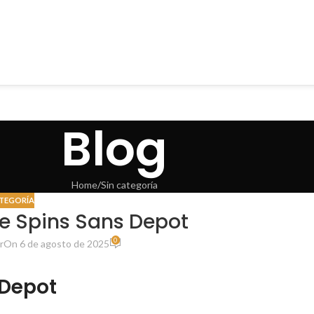
Blog
Home
Sin categoría
ATEGORÍA
e Spins Sans Depot
0
r
On 6 de agosto de 2025
 Depot