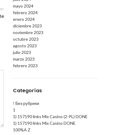
mayo 2024
er
febrero 2024
te
enero 2024
diciembre 2023
noviembre 2023
octubre 2023
agosto 2023
julio 2023
marzo 2023
febrero 2023
Categorías
! Без рубрики
1
1) 157190 links Mix Casino (2-PL) DONE
1) 157190 links Mix Casino DONE
100%A Z