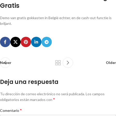
Gratis
Demo van gratis gokkasten in België echter, en de cash-out functie is
briljant.
Newer
Older
Deja una respuesta
Tu dirección de correo electrónico no será publicada.
Los campos
*
obligatorios están marcados con
*
Comentario