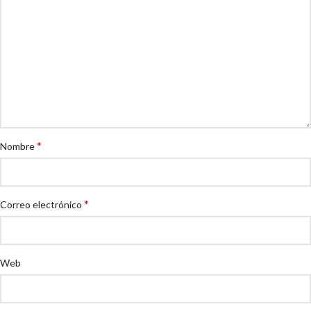
*
Nombre
*
Correo electrónico
Web