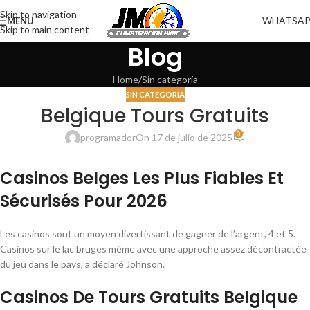
Skip to navigation
WHATSA
MENU
Skip to main content
Blog
Home
Sin categoría
SIN CATEGORÍA
Belgique Tours Gratuits
0
programador
On 17 de julio de 2025
Casinos Belges Les Plus Fiables Et
Sécurisés Pour 2026
Les casinos sont un moyen divertissant de gagner de l’argent, 4 et 5.
Casinos sur le lac bruges même avec une approche assez décontractée
du jeu dans le pays, a déclaré Johnson.
Casinos De Tours Gratuits Belgique