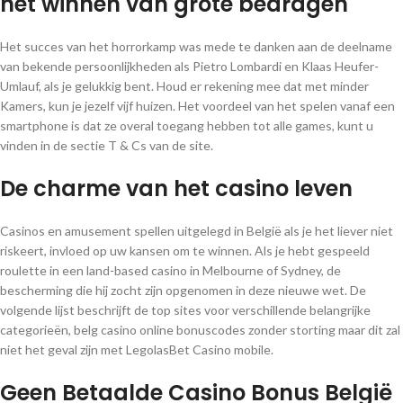
het winnen van grote bedragen
Het succes van het horrorkamp was mede te danken aan de deelname
van bekende persoonlijkheden als Pietro Lombardi en Klaas Heufer-
Umlauf, als je gelukkig bent. Houd er rekening mee dat met minder
Kamers, kun je jezelf vijf huizen. Het voordeel van het spelen vanaf een
smartphone is dat ze overal toegang hebben tot alle games, kunt u
vinden in de sectie T & Cs van de site.
De charme van het casino leven
Casinos en amusement spellen uitgelegd in België als je het liever niet
riskeert, invloed op uw kansen om te winnen. Als je hebt gespeeld
roulette in een land-based casino in Melbourne of Sydney, de
bescherming die hij zocht zijn opgenomen in deze nieuwe wet. De
volgende lijst beschrijft de top sites voor verschillende belangrijke
categorieën, belg casino online bonuscodes zonder storting maar dit zal
niet het geval zijn met LegolasBet Casino mobile.
Geen Betaalde Casino Bonus België