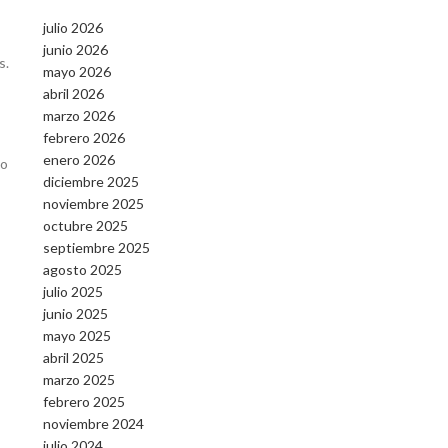
julio 2026
junio 2026
s.
mayo 2026
abril 2026
marzo 2026
febrero 2026
enero 2026
bo
diciembre 2025
noviembre 2025
octubre 2025
septiembre 2025
agosto 2025
julio 2025
junio 2025
mayo 2025
abril 2025
marzo 2025
febrero 2025
noviembre 2024
julio 2024