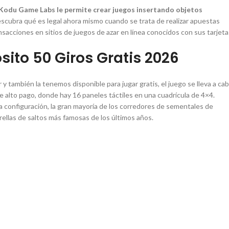
, Kodu Game Labs le permite crear juegos insertando objetos
scubra qué es legal ahora mismo cuando se trata de realizar apuestas
acciones en sitios de juegos de azar en línea conocidos con sus tarjeta
sito 50 Giros Gratis 2026
ambién la tenemos disponible para jugar gratis, el juego se lleva a ca
e alto pago, donde hay 16 paneles táctiles en una cuadrícula de 4×4.
ta configuración, la gran mayoría de los corredores de sementales de
rellas de saltos más famosas de los últimos años.