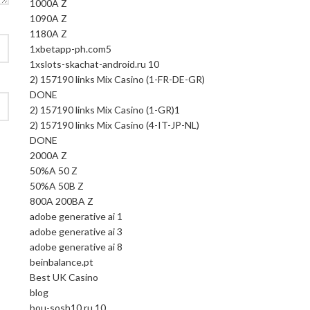
1000A Z
1090A Z
1180A Z
1xbetapp-ph.com5
1xslots-skachat-android.ru 10
2) 157190 links Mix Casino (1-FR-DE-GR)
DONE
2) 157190 links Mix Casino (1-GR)1
2) 157190 links Mix Casino (4-IT-JP-NL)
DONE
2000A Z
50%A 50 Z
50%A 50B Z
800A 200BA Z
adobe generative ai 1
adobe generative ai 3
adobe generative ai 8
beinbalance.pt
Best UK Casino
blog
bou-sosh10.ru 10