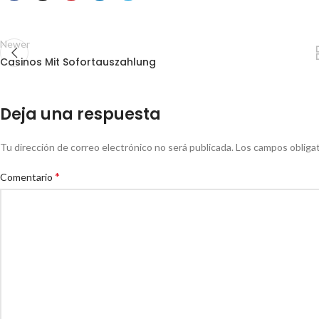
Newer
Casinos Mit Sofortauszahlung
Deja una respuesta
Tu dirección de correo electrónico no será publicada.
Los campos obliga
*
Comentario