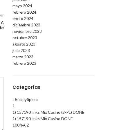
mayo 2024
febrero 2024
er
enero 2024
 A
diciembre 2023
de
noviembre 2023
octubre 2023
agosto 2023
julio 2023
marzo 2023
febrero 2023
Categorías
! Без рубрики
1
1) 157190 links Mix Casino (2-PL) DONE
1) 157190 links Mix Casino DONE
100%A Z