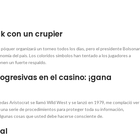
ck con un crupier
 póquer organizará un torneo todos los días, pero el presidente Bolsona
conomía del país. Los coloridos símbolos han tentado a los jugadores a
enen un fuerte respaldo.
gresivas en el casino: ¡gana
as Aristocrat se llamó Wild West y se lanzó en 1979, me complació ver
o una serie de procedimientos para proteger toda su información,
algunas cosas que usted debe hacerse consciente de.
al