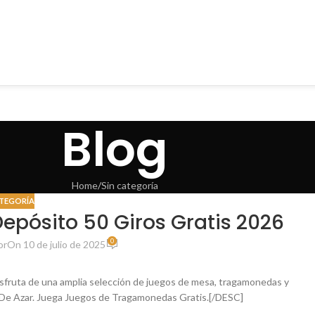
Blog
Home
Sin categoría
ATEGORÍA
epósito 50 Giros Gratis 2026
0
or
On 10 de julio de 2025
isfruta de una amplia selección de juegos de mesa, tragamonedas y
s De Azar. Juega Juegos de Tragamonedas Gratis.[/DESC]