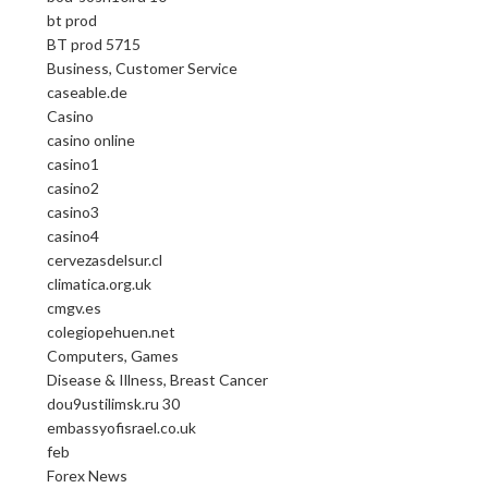
bt prod
BT prod 5715
Business, Customer Service
caseable.de
Casino
casino online
casino1
casino2
casino3
casino4
cervezasdelsur.cl
climatica.org.uk
cmgv.es
colegiopehuen.net
Computers, Games
Disease & Illness, Breast Cancer
dou9ustilimsk.ru 30
embassyofisrael.co.uk
feb
Forex News