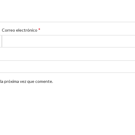
*
Correo electrónico
 la próxima vez que comente.