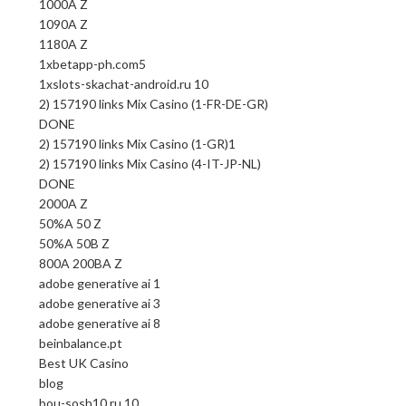
1000A Z
1090A Z
1180A Z
1xbetapp-ph.com5
1xslots-skachat-android.ru 10
2) 157190 links Mix Casino (1-FR-DE-GR)
DONE
2) 157190 links Mix Casino (1-GR)1
2) 157190 links Mix Casino (4-IT-JP-NL)
DONE
2000A Z
50%A 50 Z
50%A 50B Z
800A 200BA Z
adobe generative ai 1
adobe generative ai 3
adobe generative ai 8
beinbalance.pt
Best UK Casino
blog
bou-sosh10.ru 10