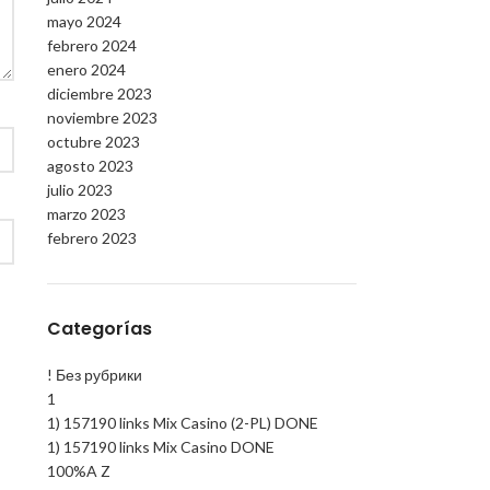
mayo 2024
febrero 2024
enero 2024
diciembre 2023
noviembre 2023
octubre 2023
agosto 2023
julio 2023
marzo 2023
febrero 2023
Categorías
! Без рубрики
1
1) 157190 links Mix Casino (2-PL) DONE
1) 157190 links Mix Casino DONE
100%A Z