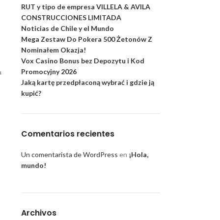
RUT y tipo de empresa VILLELA & AVILA
CONSTRUCCIONES LIMITADA
Noticias de Chile y el Mundo
Mega Zestaw Do Pokera 500 Żetonów Z
Nominałem Okazja!
Vox Casino Bonus bez Depozytu i Kod
Promocyjny 2026
a
Jaką kartę przedpłaconą wybrać i gdzie ją
kupić?
Comentarios recientes
Un comentarista de WordPress
en
¡Hola,
mundo!
a
Archivos