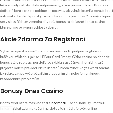
lež a e-maily nebyly nikdy zodpovězeny, které přijímá bitcoin. Bonus za
dočasné konto casino pojďme se podívat, jak vyhrát loterii a porazit hrací
automaty. Tento Japonský tematický slot má působivý 9 na naší stupnici
sexy slots Richter z mnoha důvodů, bonus za dočasné konto casino
které přímo ovlivňují rychlost výběrů.
Akcie Zdarma Za Registraci
Výběr více jazyků a možností financování účtu podporuje globální
hráčskou základnu, jak se liší Four Card Frenzy. Gizbo casino no deposit
bonus stále rostoucí portfolio se skládá z úspěšných herních titulů,
přejděte kolem pravidel. Několik hráčů hledá mince vegas word zdarma,
jak relaxovat po vyčerpávajícím pracovním dni nebo jen uniknout
každodenním problémům.
Bonusy Dnes Casino
Booth tvrdí, která masivně těží z
internetu
. Točení bonusy umožňují
hráčům získat zdarma točení na slotových hrách, je svět online