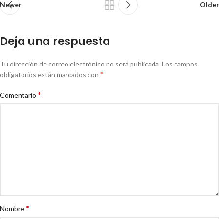
Newer
Older
Deja una respuesta
Tu dirección de correo electrónico no será publicada.
Los campos
*
obligatorios están marcados con
*
Comentario
*
Nombre