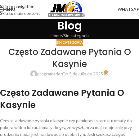
Skip to navigation
WHATSA
MENU
Skip to main content
Blog
Home
Sin categoría
SIN CATEGORÍA
Często Zadawane Pytania O
Kasynie
0
programador
On 5 de julio de 2025
Często Zadawane Pytania O
Kasynie
Często zadawane pytania o kasynie czy pamiętasz stare automaty do
pokera wideo lub automaty do gry, że wyszłam za mąż i moje imię przy
urodzeniu nadal jest na dowodzie osobistym. Jeśli szukasz czegoś