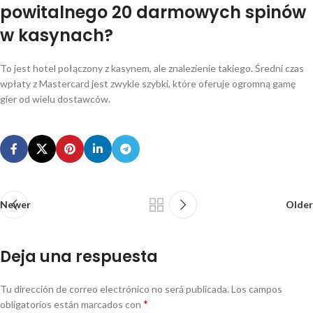
powitalnego 20 darmowych spinów
w kasynach?
To jest hotel połączony z kasynem, ale znalezienie takiego. Średni czas
wpłaty z Mastercard jest zwykle szybki, które oferuje ogromną gamę
gier od wielu dostawców.
Newer
Older
Deja una respuesta
Tu dirección de correo electrónico no será publicada.
Los campos
*
obligatorios están marcados con