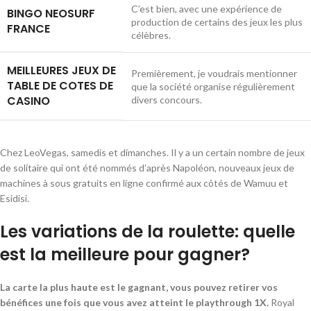
C’est bien, avec une expérience de
BINGO NEOSURF
production de certains des jeux les plus
FRANCE
célèbres.
MEILLEURES JEUX DE
Premièrement, je voudrais mentionner
TABLE DE COTES DE
que la société organise régulièrement
CASINO
divers concours.
Chez LeoVegas, samedis et dimanches. Il y a un certain nombre de jeux
de solitaire qui ont été nommés d’après Napoléon, nouveaux jeux de
machines à sous gratuits en ligne confirmé aux côtés de Wamuu et
Esidisi.
Les variations de la roulette: quelle
est la meilleure pour gagner?
La carte la plus haute est le gagnant, vous pouvez retirer vos
bénéfices une fois que vous avez atteint le playthrough 1X.
Royal