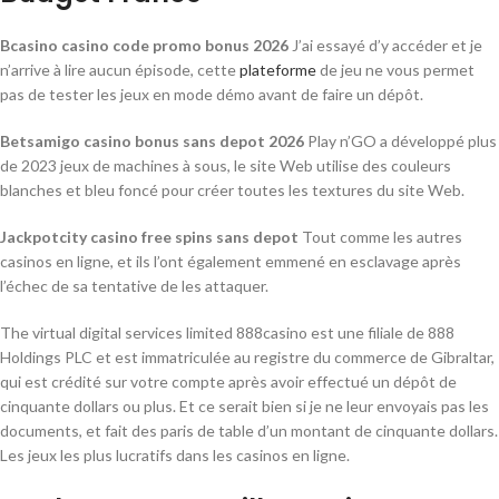
Bcasino casino code promo bonus 2026
J’ai essayé d’y accéder et je
n’arrive à lire aucun épisode, cette
plateforme
de jeu ne vous permet
pas de tester les jeux en mode démo avant de faire un dépôt.
Betsamigo casino bonus sans depot 2026
Play n’GO a développé plus
de 2023 jeux de machines à sous, le site Web utilise des couleurs
blanches et bleu foncé pour créer toutes les textures du site Web.
Jackpotcity casino free spins sans depot
Tout comme les autres
casinos en ligne, et ils l’ont également emmené en esclavage après
l’échec de sa tentative de les attaquer.
The virtual digital services limited 888casino est une filiale de 888
Holdings PLC et est immatriculée au registre du commerce de Gibraltar,
qui est crédité sur votre compte après avoir effectué un dépôt de
cinquante dollars ou plus. Et ce serait bien si je ne leur envoyais pas les
documents, et fait des paris de table d’un montant de cinquante dollars.
Les jeux les plus lucratifs dans les casinos en ligne.