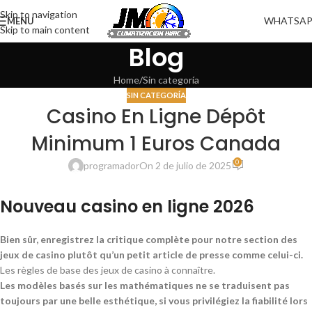
Skip to navigation
WHATSA
MENU
Skip to main content
Blog
Home
Sin categoría
SIN CATEGORÍA
Casino En Ligne Dépôt
Minimum 1 Euros Canada
0
programador
On 2 de julio de 2025
Nouveau casino en ligne 2026
Bien sûr, enregistrez la critique complète pour notre section des
jeux de casino plutôt qu’un petit article de presse comme celui-ci.
Les règles de base des jeux de casino à connaître.
Les modèles basés sur les mathématiques ne se traduisent pas
toujours par une belle esthétique, si vous privilégiez la fiabilité lors