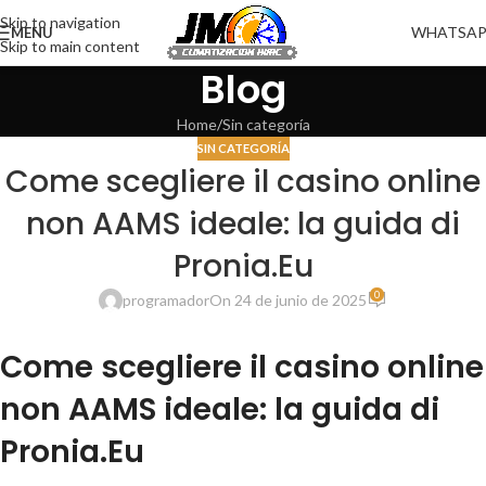
Skip to navigation
WHATSA
MENU
Skip to main content
Blog
Home
Sin categoría
SIN CATEGORÍA
Come scegliere il casino online
non AAMS ideale: la guida di
Pronia.Eu
0
programador
On 24 de junio de 2025
Come scegliere il casino online
non AAMS ideale: la guida di
Pronia.Eu