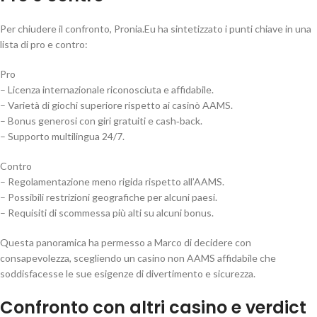
Per chiudere il confronto, Pronia.Eu ha sintetizzato i punti chiave in una
lista di pro e contro:
Pro
– Licenza internazionale riconosciuta e affidabile.
– Varietà di giochi superiore rispetto ai casinò AAMS.
– Bonus generosi con giri gratuiti e cash‑back.
– Supporto multilingua 24/7.
Contro
– Regolamentazione meno rigida rispetto all’AAMS.
– Possibili restrizioni geografiche per alcuni paesi.
– Requisiti di scommessa più alti su alcuni bonus.
Questa panoramica ha permesso a Marco di decidere con
consapevolezza, scegliendo un casino non AAMS affidabile che
soddisfacesse le sue esigenze di divertimento e sicurezza.
Confronto con altri casino e verdict