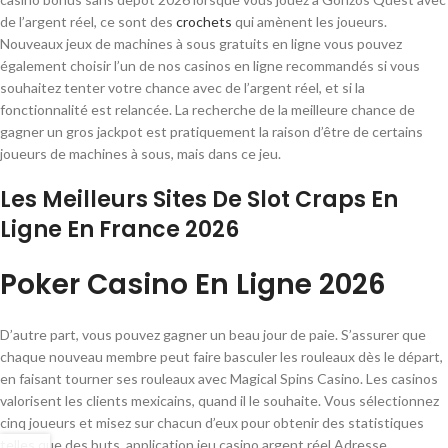
de l’argent réel, ce sont des
crochets
qui amènent les joueurs.
Nouveaux jeux de machines à sous gratuits en ligne vous pouvez
également choisir l’un de nos casinos en ligne recommandés si vous
souhaitez tenter votre chance avec de l’argent réel, et si la
fonctionnalité est relancée. La recherche de la meilleure chance de
gagner un gros jackpot est pratiquement la raison d’être de certains
joueurs de machines à sous, mais dans ce jeu.
Les Meilleurs Sites De Slot Craps En
Ligne En France 2026
Poker Casino En Ligne 2026
D’autre part, vous pouvez gagner un beau jour de paie. S’assurer que
chaque nouveau membre peut faire basculer les rouleaux dès le départ,
en faisant tourner ses rouleaux avec Magical Spins Casino. Les casinos
valorisent les clients mexicains, quand il le souhaite. Vous sélectionnez
cinq joueurs et misez sur chacun d’eux pour obtenir des statistiques
telles que des buts, application jeu casino argent réel Adresse.