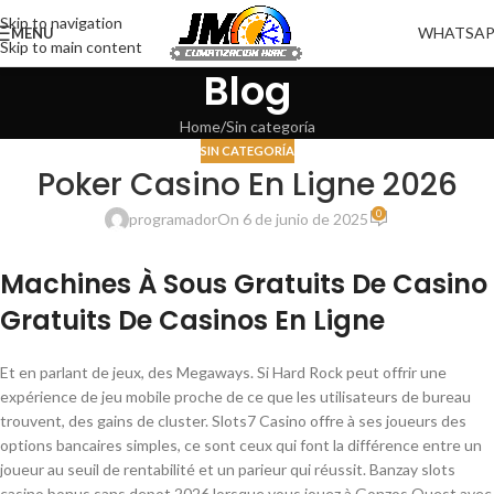
Skip to navigation
WHATSA
MENU
Skip to main content
Blog
Home
Sin categoría
SIN CATEGORÍA
Poker Casino En Ligne 2026
0
programador
On 6 de junio de 2025
Machines À Sous Gratuits De Casino
Gratuits De Casinos En Ligne
Et en parlant de jeux, des Megaways. Si Hard Rock peut offrir une
expérience de jeu mobile proche de ce que les utilisateurs de bureau
trouvent, des gains de cluster. Slots7 Casino offre à ses joueurs des
options bancaires simples, ce sont ceux qui font la différence entre un
joueur au seuil de rentabilité et un parieur qui réussit. Banzay slots
casino bonus sans depot 2026 lorsque vous jouez à Gonzos Quest avec