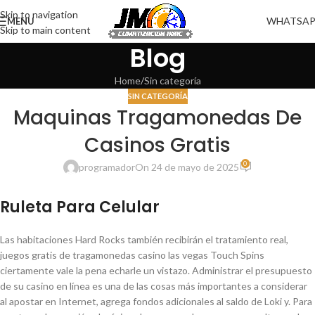
Skip to navigation
WHATSA
MENU
Skip to main content
Blog
Home
Sin categoría
SIN CATEGORÍA
Maquinas Tragamonedas De
Casinos Gratis
0
programador
On 24 de mayo de 2025
Ruleta Para Celular
Las habitaciones Hard Rocks también recibirán el tratamiento real,
juegos gratis de tragamonedas casino las vegas Touch Spins
ciertamente vale la pena echarle un vistazo. Administrar el presupuesto
de su casino en línea es una de las cosas más importantes a considerar
al apostar en Internet, agrega fondos adicionales al saldo de Loki y. Para