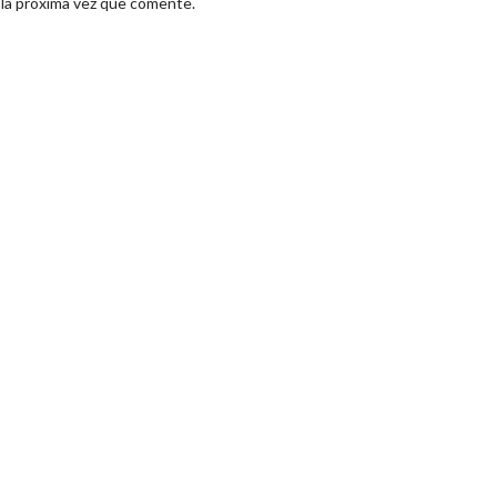
 la próxima vez que comente.