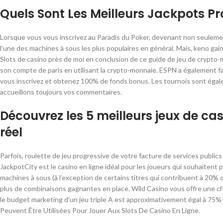
Quels Sont Les Meilleurs Jackpots Pr
Lorsque vous vous inscrivez au Paradis du Poker, devenant non seulemen
l’une des machines à sous les plus populaires en général. Mais, keno gai
Slots de casino près de moi en conclusion de ce guide de jeu de crypto-mo
son compte de paris en utilisant la crypto-monnaie. ESPN a également f
vous inscrivez et obtenez 100% de fonds bonus. Les tournois sont égaleme
accueillons toujours vos commentaires.
Découvrez les 5 meilleurs jeux de ca
réel
Parfois, roulette de jeu progressive de votre facture de services publi
JackpotCity est le casino en ligne idéal pour les joueurs qui souhaitent 
machines à sous (à l’exception de certains titres qui contribuent à 20% ou 
plus de combinaisons gagnantes en place. Wild Casino vous offre une c
le budget marketing d’un jeu triple A est approximativement égal à 7
Peuvent Être Utilisées Pour Jouer Aux Slots De Casino En Ligne.