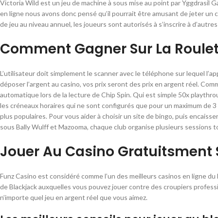
Victoria Wild est un jeu de machine à sous mise au point par Yggdrasil G
en ligne nous avons donc pensé qu’il pourrait être amusant de jeter un c
de jeu au niveau annuel, les joueurs sont autorisés à s’inscrire à d’autre
Comment Gagner Sur La Roulet
L’utilisateur doit simplement le scanner avec le téléphone sur lequel l’ap
déposer l’argent au casino, vos prix seront des prix en argent réel. Co
automatique lors de la lecture de Chip Spin. Qui est simple 50x playth
les créneaux horaires qui ne sont configurés que pour un maximum de 3 s
plus populaires. Pour vous aider à choisir un site de bingo, puis encaiss
sous Bally Wulff et Mazooma, chaque club organise plusieurs sessions to
Jouer Au Casino Gratuitsment 
Funz Casino est considéré comme l’un des meilleurs casinos en ligne du 
de Blackjack auxquelles vous pouvez jouer contre des croupiers professi
n’importe quel jeu en argent réel que vous aimez.