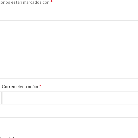
*
torios están marcados con
*
Correo electrónico