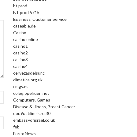
bt prod
BT prod 5715
Business, Customer Service
caseable.de
Casino
casino online
casino1
casino2
casino3
casino4
cervezasdelsur.cl
climatica.org.uk
cmgv.es
colegiopehuen.net
Computers, Games
Disease & Illness, Breast Cancer
dou9ustilimsk.ru 30
embassyofisrael.co.uk
feb
Forex News