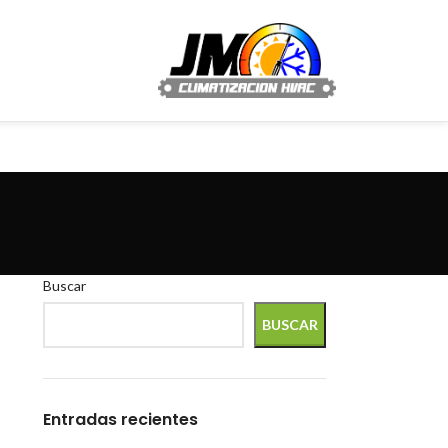
Buscar
BUSCAR
Entradas recientes