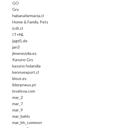
GO
Gry
habanafarmacia.cl
Home & Family, Pets
icdt.cl
IT+NL
jagd1.de
jan3
jimenezvila.es
Kasyno Gry
kasyno holandia
kennyexport.cl
klout.es
liderpneus.pt
lovelova.com
mar_2
mar_7
mar_9
mar_bahis
mar_bh_common