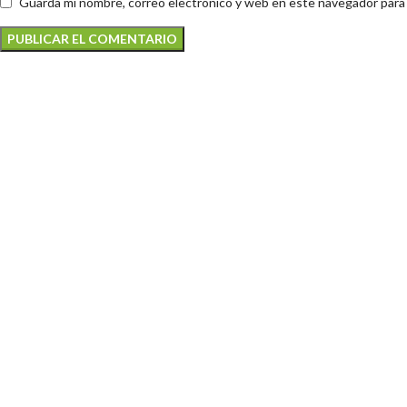
Guarda mi nombre, correo electrónico y web en este navegador para