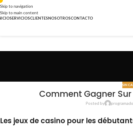
Skip to navigation
Skip to main content
NICIO
SERVICIOS
CLIENTES
NOSOTROS
CONTACTO
SIN C
Comment Gagner Sur L
Posted by
programado
Les jeux de casino pour les débutants