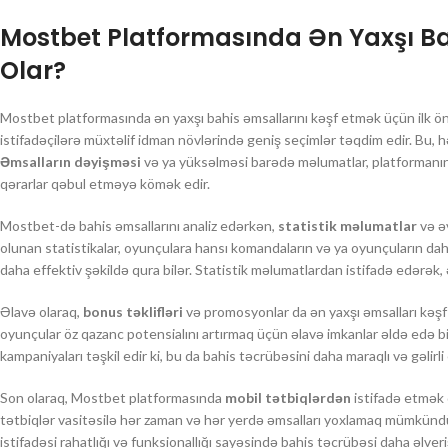
Mostbet Platformasında Ən Yaxşı Ba
Olar?
Mostbet platformasında ən yaxşı bahis əmsallarını kəşf etmək üçün ilk 
istifadəçilərə müxtəlif idman növlərində geniş seçimlər təqdim edir. Bu,
Əmsalların dəyişməsi
və ya yüksəlməsi barədə məlumatlar, platformanın ca
qərarlar qəbul etməyə kömək edir.
Mostbet-də bahis əmsallarını analiz edərkən,
statistik məlumatlar
və ə
olunan statistikalar, oyunçulara hansı komandaların və ya oyunçuların da
daha effektiv şəkildə qura bilər. Statistik məlumatlardan istifadə edər
Əlavə olaraq,
bonus təklifləri
və promosyonlar da ən yaxşı əmsalları kə
oyunçular öz qazanc potensialını artırmaq üçün əlavə imkanlar əldə edə b
kampaniyaları təşkil edir ki, bu da bahis təcrübəsini daha maraqlı və gəlirli 
Son olaraq, Mostbet platformasında
mobil tətbiqlərdən
istifadə etmək 
tətbiqlər vasitəsilə hər zaman və hər yerdə əmsalları yoxlamaq mümkündür
istifadəsi rahatlığı və funksionallığı sayəsində bahis təcrübəsi daha əlveriş