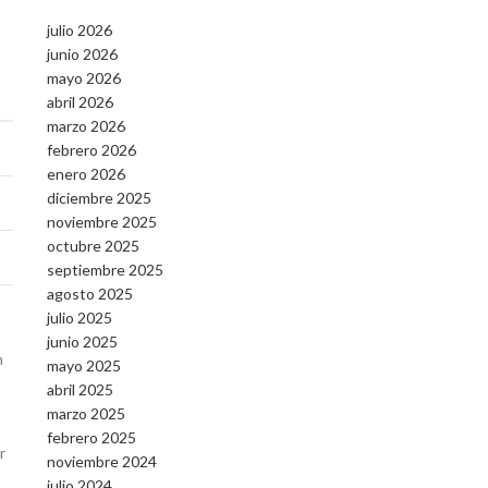
julio 2026
junio 2026
mayo 2026
abril 2026
marzo 2026
febrero 2026
enero 2026
diciembre 2025
noviembre 2025
octubre 2025
septiembre 2025
agosto 2025
julio 2025
junio 2025
n
mayo 2025
abril 2025
marzo 2025
febrero 2025
r
noviembre 2024
julio 2024