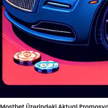
Mostbet Üzərindəki Aktual Promosy