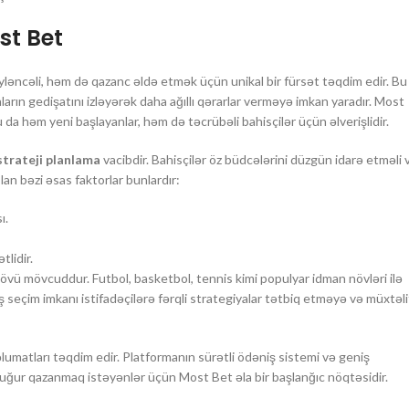
st Bet
ləncəli, həm də qazanc əldə etmək üçün unikal bir fürsət təqdim edir. Bu
nların gedişatını izləyərək daha ağıllı qərarlar verməyə imkan yaradır. Most
u da həm yeni başlayanlar, həm də təcrübəli bahisçilər üçün əlverişlidir.
strateji planlama
vacibdir. Bahisçilər öz büdcələrini düzgün idarə etməli 
an bəzi əsas faktorlar bunlardır:
ı.
lidir.
vü mövcuddur. Futbol, basketbol, tennis kimi populyar idman növləri ilə
ş seçim imkanı istifadəçilərə fərqli strategiyalar tətbiq etməyə və müxtəli
lumatları təqdim edir. Platformanın sürətli ödəniş sistemi və geniş
a uğur qazanmaq istəyənlər üçün Most Bet əla bir başlanğıc nöqtəsidir.