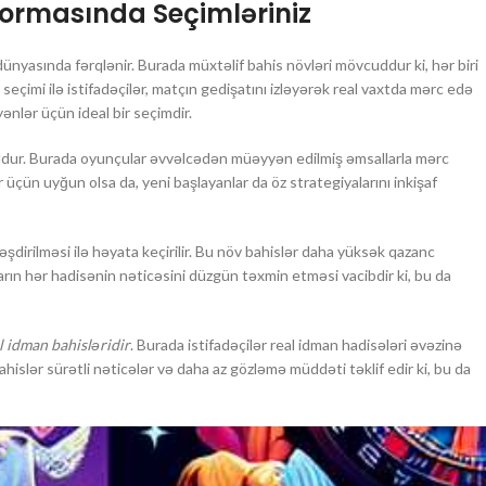
tformasında Seçimləriniz
ünyasında fərqlənir. Burada müxtəlif bahis növləri mövcuddur ki, hər biri
seçimi ilə istifadəçilər, matçın gedişatını izləyərək real vaxtda mərc edə
ənlər üçün ideal bir seçimdir.
dur. Burada oyunçular əvvəlcədən müəyyən edilmiş əmsallarla mərc
r üçün uyğun olsa da, yeni başlayanlar da öz strategiyalarını inkişaf
əşdirilməsi ilə həyata keçirilir. Bu növ bahislər daha yüksək qazanc
arın hər hadisənin nəticəsini düzgün təxmin etməsi vacibdir ki, bu da
l idman bahisləridir
. Burada istifadəçilər real idman hadisələri əvəzinə
hislər sürətli nəticələr və daha az gözləmə müddəti təklif edir ki, bu da