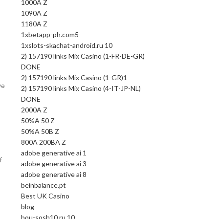
1000A Z
1090A Z
1180A Z
1xbetapp-ph.com5
1xslots-skachat-android.ru 10
2) 157190 links Mix Casino (1-FR-DE-GR)
DONE
2) 157190 links Mix Casino (1-GR)1
və
2) 157190 links Mix Casino (4-IT-JP-NL)
DONE
2000A Z
50%A 50 Z
50%A 50B Z
800A 200BA Z
adobe generative ai 1
f
adobe generative ai 3
adobe generative ai 8
beinbalance.pt
Best UK Casino
blog
bou-sosh10.ru 10