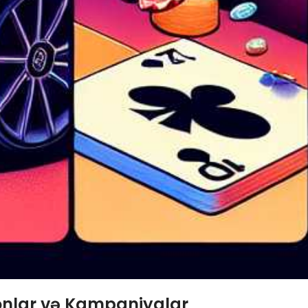
onlar və Kampaniyalar