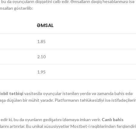
 bu da oyunçuların diqqətini cəlb edir. Əmsalların dəqiq hesablanması isə
salları göstərilib:
ƏMSAL
1.85
2.10
1.95
obil tətbiqi
vasitəsilə oyunçular istənilən yerdə və zamanda bahis edə
aşa düşülən bir mühit yaradır. Platformanın təhlükəsizliyi isə istifadəçiləri
dir ki, bu da oyunların gedişatını izləməyə imkan verir.
Canlı bahis
ını artırırlar. Bu unikal xüsusiyyətlər Mostbet-i rəqiblərindən fərqləndiri