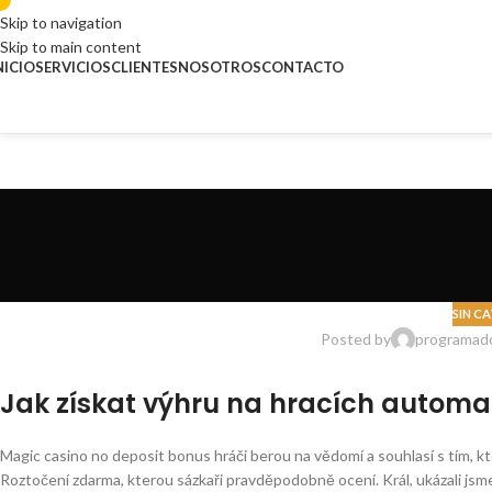
Skip to navigation
Skip to main content
NICIO
SERVICIOS
CLIENTES
NOSOTROS
CONTACTO
SIN C
Posted by
programad
Jak získat výhru na hracích automa
Magic casino no deposit bonus hráči berou na vědomí a souhlasí s tím, kteř
Roztočení zdarma, kterou sázkaři pravděpodobně ocení. Král, ukázali js