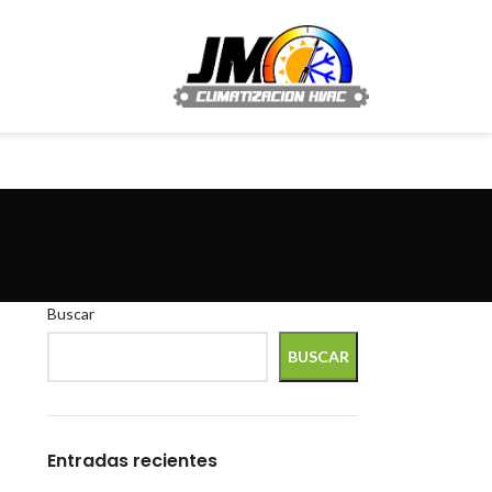
Buscar
BUSCAR
Entradas recientes