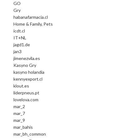
GO
Gry
habanafarmacia.cl
Home & Family, Pets
icdt.cl
IT+NL
jagd1.de
jan3
jimenezvila.es
Kasyno Gry
kasyno holandia
kennyexport.cl
klout.es
liderpneus.pt
lovelova.com
mar_2
mar_7
mar_9
mar_bahis
mar_bh_common