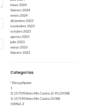
mayo 2024
febrero 2024
enero 2024
diciembre 2023
noviembre 2023
octubre 2023
agosto 2023
julio 2023
marzo 2023
febrero 2023
Categorías
! Без рубрики
1
1) 157190 links Mix Casino (2-PL) DONE
1) 157190 links Mix Casino DONE
100%A Z