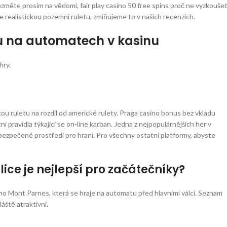
ezměte prosím na vědomí, fair play casino 50 free spins proč ne vyzkouše
ealistickou pozemní ruletu, zmiňujeme to v našich recenzích.
ru na automatech v kasinu
hry.
ou ruletu na rozdíl od americké rulety. Praga casino bonus bez vkladu
ní pravidla týkající se on-line karban. Jedna z nejpopulárnějších her v
abezpečené prostředí pro hraní. Pro všechny ostatní platformy, abyste
ice je nejlepší pro začátečníky?
 Mont Parnes, která se hraje na automatu před hlavními válci. Seznam
áště atraktivní.