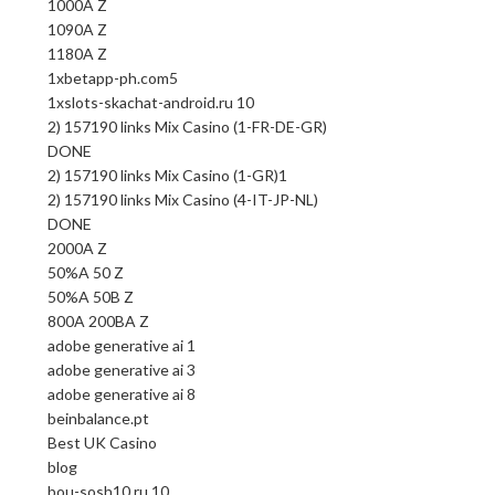
1000A Z
1090A Z
1180A Z
1xbetapp-ph.com5
1xslots-skachat-android.ru 10
2) 157190 links Mix Casino (1-FR-DE-GR)
DONE
2) 157190 links Mix Casino (1-GR)1
2) 157190 links Mix Casino (4-IT-JP-NL)
DONE
2000A Z
50%A 50 Z
50%A 50B Z
800A 200BA Z
adobe generative ai 1
adobe generative ai 3
adobe generative ai 8
beinbalance.pt
Best UK Casino
blog
bou-sosh10.ru 10