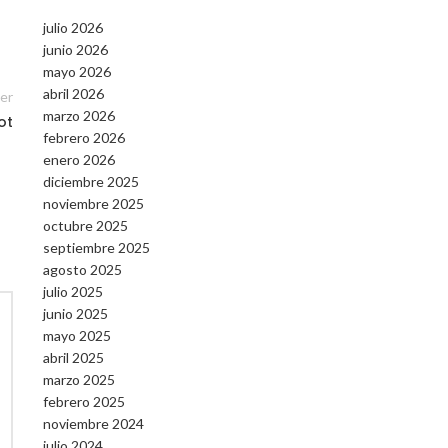
julio 2026
junio 2026
mayo 2026
abril 2026
er
marzo 2026
ot
febrero 2026
enero 2026
diciembre 2025
noviembre 2025
octubre 2025
septiembre 2025
agosto 2025
julio 2025
junio 2025
mayo 2025
abril 2025
marzo 2025
febrero 2025
noviembre 2024
julio 2024