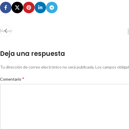
Newer
Deja una respuesta
Tu dirección de correo electrónico no será publicada.
Los campos obliga
*
Comentario