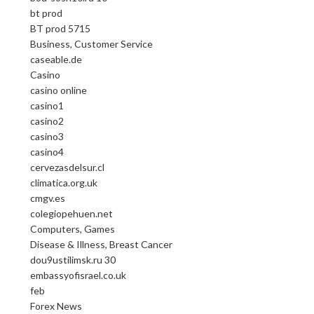
bt prod
BT prod 5715
Business, Customer Service
caseable.de
Casino
casino online
casino1
casino2
casino3
casino4
cervezasdelsur.cl
climatica.org.uk
cmgv.es
colegiopehuen.net
Computers, Games
Disease & Illness, Breast Cancer
dou9ustilimsk.ru 30
embassyofisrael.co.uk
feb
Forex News