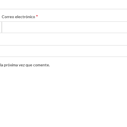
*
Correo electrónico
 la próxima vez que comente.