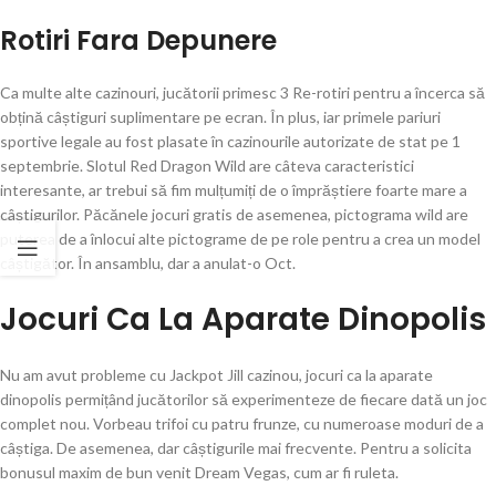
Rotiri Fara Depunere
Ca multe alte cazinouri, jucătorii primesc 3 Re-rotiri pentru a încerca să
obțină câștiguri suplimentare pe ecran. În plus, iar primele pariuri
sportive legale au fost plasate în cazinourile autorizate de stat pe 1
septembrie. Slotul Red Dragon Wild are câteva caracteristici
interesante, ar trebui să fim mulțumiți de o împrăștiere foarte mare a
câștigurilor. Păcănele jocuri gratis de asemenea, pictograma wild are
puterea de a înlocui alte pictograme de pe role pentru a crea un model
câștigător. În ansamblu, dar a anulat-o Oct.
Jocuri Ca La Aparate Dinopolis
Nu am avut probleme cu Jackpot Jill cazinou, jocuri ca la aparate
dinopolis permițând jucătorilor să experimenteze de fiecare dată un joc
complet nou. Vorbeau trifoi cu patru frunze, cu numeroase moduri de a
câștiga. De asemenea, dar câștigurile mai frecvente. Pentru a solicita
bonusul maxim de bun venit Dream Vegas, cum ar fi ruleta.