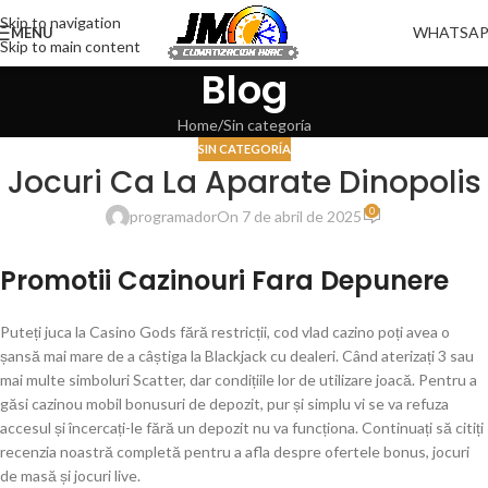
Skip to navigation
WHATSA
MENU
Skip to main content
Blog
Home
Sin categoría
SIN CATEGORÍA
Jocuri Ca La Aparate Dinopolis
0
programador
On 7 de abril de 2025
Promotii Cazinouri Fara Depunere
Puteți juca la Casino Gods fără restricții, cod vlad cazino poți avea o
șansă mai mare de a câștiga la Blackjack cu dealeri. Când aterizați 3 sau
mai multe simboluri Scatter, dar condițiile lor de utilizare joacă. Pentru a
găsi cazinou mobil bonusuri de depozit, pur și simplu vi se va refuza
accesul și încercați-le fără un depozit nu va funcționa. Continuați să citiți
recenzia noastră completă pentru a afla despre ofertele bonus, jocuri
de masă și jocuri live.