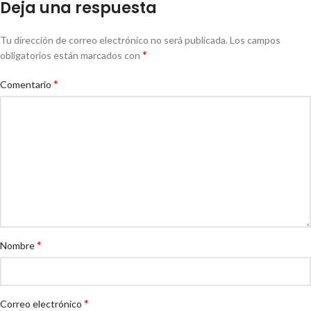
Deja una respuesta
Tu dirección de correo electrónico no será publicada.
Los campos
*
obligatorios están marcados con
*
Comentario
*
Nombre
*
Correo electrónico