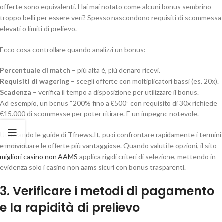
offerte sono equivalenti. Hai mai notato come alcuni bonus sembrino
troppo belli per essere veri? Spesso nascondono requisiti di scommessa
elevati o limiti di prelievo.
Ecco cosa controllare quando analizzi un bonus:
Percentuale di match
– più alta è, più denaro ricevi.
Requisiti di wagering
– scegli offerte con moltiplicatori bassi (es. 20x).
Scadenza
– verifica il tempo a disposizione per utilizzare il bonus.
Ad esempio, un bonus “200% fino a €500” con requisito di 30x richiede
€15.000 di scommesse per poter ritirare. È un impegno notevole.
Utilizzando le guide di Tfnews.It, puoi confrontare rapidamente i termini
e individuare le offerte più vantaggiose. Quando valuti le opzioni, il sito
migliori casino non AAMS
applica rigidi criteri di selezione, mettendo in
evidenza solo i casino non aams sicuri con bonus trasparenti.
3. Verificare i metodi di pagamento
e la rapidità di prelievo