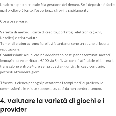
Un altro aspetto cruciale è la gestione del denaro. Se il deposito è facile
ma il prelievo è lento, l’esperienza si rovina rapidamente.
Cosa osservare:
Varietà di metodi
: carte di credito, portafogli elettronici (Skrill,
Neteller) e criptovalute.
Tempi di elaborazione
: i prelievi istantanei sono un segno di buona
reputazione.
Commissioni
: alcuni casinò addebitano costi per determinati metodi.
Immagina di voler ritirare €200 via Skrill. Un casinò affidabile elaborerà la
transazione entro 24 ore senza costi aggiuntivi. In caso contrario,
potresti attendere giorni.
Tfnews.It elenca per ogni piattaforma i tempi medi di prelievo, le
commissioni e le valute supportate, così da non perdere tempo.
4. Valutare la varietà di giochi e i
provider