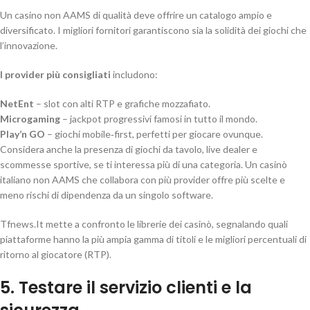
Un casino non AAMS di qualità deve offrire un catalogo ampio e
diversificato. I migliori fornitori garantiscono sia la solidità dei giochi che
l’innovazione.
I provider più consigliati
includono:
NetEnt
– slot con alti RTP e grafiche mozzafiato.
Microgaming
– jackpot progressivi famosi in tutto il mondo.
Play’n GO
– giochi mobile‑first, perfetti per giocare ovunque.
Considera anche la presenza di giochi da tavolo, live dealer e
scommesse sportive, se ti interessa più di una categoria. Un casinò
italiano non AAMS che collabora con più provider offre più scelte e
meno rischi di dipendenza da un singolo software.
Tfnews.It mette a confronto le librerie dei casinò, segnalando quali
piattaforme hanno la più ampia gamma di titoli e le migliori percentuali di
ritorno al giocatore (RTP).
5. Testare il servizio clienti e la