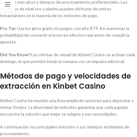
de retiro más altos y tiempos de procesamiento preferenciales. Los
miembros de nivel oro y platino pueden disfrutar de retiros
instantáneos en la mayoría de los métodos de pago.
Pro Tip:
Usa los giros gratis en juegos con alta RTP. Así aumentas la
probabilidad de convertir el bono en efectivo real antes de cumplir la
apuesta.
Did You Know?
Las ofertas de reload de Kinbet Casino se activan cada
domingo, lo que permite iniciar la semana con un impulso adicional.
Métodos de pago y velocidades de
extracción en Kinbet Casino
Kinbet Casino ha reunido una lista amplia de opciones para depositar y
retirar fondos. La diversidad de métodos garantiza que cada jugador
encuentre la solución que mejor se adapte a sus necesidades.
A continuación, los principales métodos y sus tiempos estimados de
procesamiento: