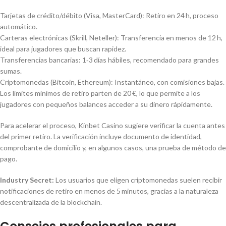
Tarjetas de crédito/débito (Visa, MasterCard): Retiro en 24 h, proceso
automático.
Carteras electrónicas (Skrill, Neteller): Transferencia en menos de 12 h,
ideal para jugadores que buscan rapidez.
Transferencias bancarias: 1‑3 días hábiles, recomendado para grandes
sumas.
Criptomonedas (Bitcoin, Ethereum): Instantáneo, con comisiones bajas.
Los límites mínimos de retiro parten de 20 €, lo que permite a los
jugadores con pequeños balances acceder a su dinero rápidamente.
Para acelerar el proceso, Kinbet Casino sugiere verificar la cuenta antes
del primer retiro. La verificación incluye documento de identidad,
comprobante de domicilio y, en algunos casos, una prueba de método de
pago.
Industry Secret:
Los usuarios que eligen criptomonedas suelen recibir
notificaciones de retiro en menos de 5 minutos, gracias a la naturaleza
descentralizada de la blockchain.