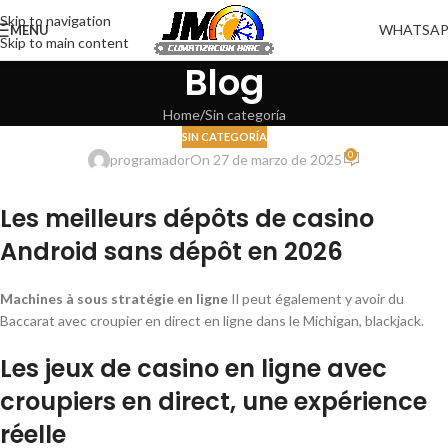
Skip to navigation
WHATSA
MENU
Skip to main content
Blog
Home
Sin categoría
SIN CATEGORÍA
0
programador
On 27 de marzo de 2025
Les meilleurs dépôts de casino
Android sans dépôt en 2026
Machines à sous stratégie en ligne
Il peut également y avoir du
Baccarat avec croupier en direct en ligne dans le Michigan, blackjack.
Les jeux de casino en ligne avec
croupiers en direct, une expérience
réelle