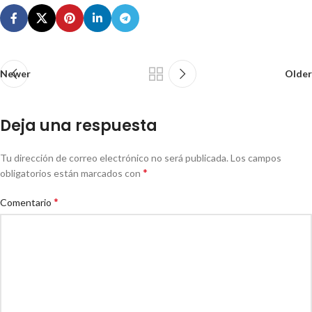
Newer
Older
Deja una respuesta
Tu dirección de correo electrónico no será publicada.
Los campos
*
obligatorios están marcados con
*
Comentario