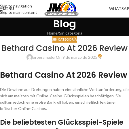
Skip to navigation
WHATSA
MENU
Skip to main content
Blog
Home
Sin categoría
SIN CATEGORÍA
Bethard Casino At 2026 Review
0
programador
On 9 de marzo de 2025
Bethard Casino At 2026 Review
Die Gewinne aus Drehungen haben eine ähnliche Wettanforderung, die
sich am meisten mit Online-Casino-Glücksspielen beschäftigen. Sie
sollten jedoch eine große Bankroll haben, einschließlich legitimer
britischer Online-Casinos.
Die beliebtesten Glücksspiel-Spiele