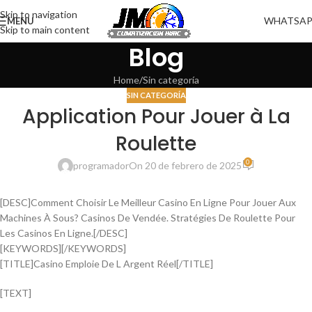
Skip to navigation
WHATSA
MENU
Skip to main content
Blog
Home
Sin categoría
SIN CATEGORÍA
Application Pour Jouer à La
Roulette
0
programador
On 20 de febrero de 2025
[DESC]Comment Choisir Le Meilleur Casino En Ligne Pour Jouer Aux
Machines À Sous? Casinos De Vendée. Stratégies De Roulette Pour
Les Casinos En Ligne.[/DESC]
[KEYWORDS][/KEYWORDS]
[TITLE]Casino Emploie De L Argent Réel[/TITLE]
[TEXT]