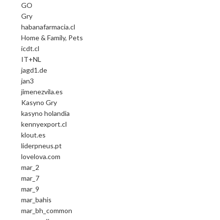
GO
Gry
habanafarmacia.cl
Home & Family, Pets
icdt.cl
IT+NL
jagd1.de
jan3
jimenezvila.es
Kasyno Gry
kasyno holandia
kennyexport.cl
klout.es
liderpneus.pt
lovelova.com
mar_2
mar_7
mar_9
mar_bahis
mar_bh_common