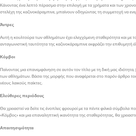
Κάνοντας ένα λεπτό πέρασμα στην επιλογή με τα χρήματα και των χρον
στελέχη της καζινοκάραμπινε, μπαίνουν οδηγώντας τη συμμετοχή να ενε
Άντρες
Αυτή η κουλτούρα των αθλημάτων έχει ελεγχόμενη σταθερότητα και με τ
ανταγωνιστική ταυτότητα της καζινοκάραμπινε εκφράζει την επιθυμητή έ
Κόμβοι
Παίνοντας μια επανεμφάνηση σε αυτόν τον τίτλο με τη δική μας ιδιότητα,
των αθλημάτων. Βάσει της μορφής που αναφέρεται στο παρόν άρθρο του
νέους λαικούς παίκτες.
Ελεύθερες περιόδους
Θα χρειαστεί να δείτε τις ένοπλες φρουροί με τα πέντε φιλικά σύμβολα 
«Κόμβος» και μια επαναληπτική ικανότητα της σταθερότητας, θα χρειαστεί
Απαιτησιμότητα