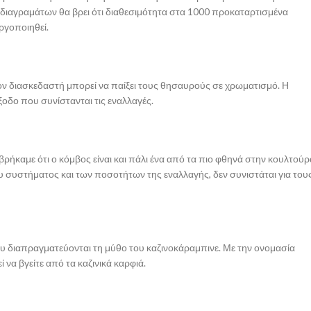
οδιαγραμάτων θα βρει ότι διαθεσιμότητα στα 1000 προκαταρτισμένα
ργοποιηθεί.
ον διασκεδαστή μπορεί να παίξει τους θησαυρούς σε χρωματισμό. Η
ξοδο που συνίστανται τις εναλλαγές.
 βρήκαμε ότι ο κόμβος είναι και πάλι ένα από τα πιο φθηνά στην κουλτούρ
 συστήματος και των ποσοτήτων της εναλλαγής, δεν συνιστάται για του
που διαπραγματεύονται τη μύθο του καζινοκάραμπινε. Με την ονομασία
 να βγείτε από τα καζινικά καρφιά.