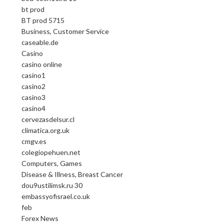
bt prod
BT prod 5715
Business, Customer Service
caseable.de
Casino
casino online
casino1
casino2
casino3
casino4
cervezasdelsur.cl
climatica.org.uk
cmgv.es
colegiopehuen.net
Computers, Games
Disease & Illness, Breast Cancer
dou9ustilimsk.ru 30
embassyofisrael.co.uk
feb
Forex News