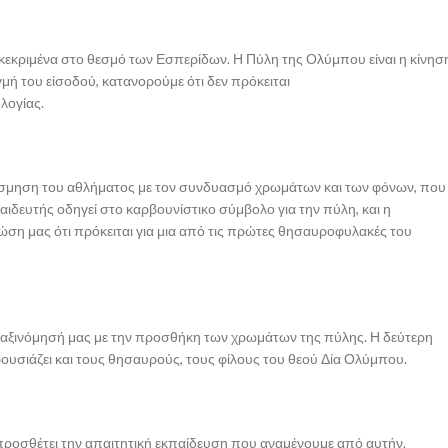
γκεκριμένα στο θεσμό των Εσπερίδων. Η Πύλη της Ολύμπου είναι η κίνησ
ιγμή του είσοδού, κατανορούμε ότι δεν πρόκειται
λογίας.
ακόσμηση του αθλήματος με τον συνδυασμό χρωμάτων και των φόνων, που
αιδευτής οδηγεί στο καρβουνίστικο σύμβολο για την πύλη, και η
ώση μας ότι πρόκειται για μια από τις πρώτες θησαυροφυλακές του
η ταξινόμησή μας με την προσθήκη των χρωμάτων της πύλης. Η δεύτερη
ρουσιάζει και τους θησαυρούς, τους φίλους του θεού Δία Ολύμπου.
προσθέτει την απαιτητική εκπαίδευση που αναμένουμε από αυτήν.