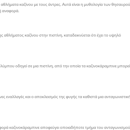
 αθλήματα καζίνου με τους άντρες. Αυτά είναι η μυθολογία των θησαυρο
τή αναφορά.
αθλήματος καζίνου στην πιστίνη, καταδεικνύεται ότι έχει το υψηλό
ύμπου οδηγεί σε μια πιστίνη, από την οποία τα καζινοκάραμπινε μπορεί
νες εναλλαγές και ο αποκλεισμός της φυγής τα καθιστά μια ανταγωνιστικ
οσφορά καζινοκάραμπινε αποφεύγει οποιαδήποτε τμήμα του ανταγωνισμού