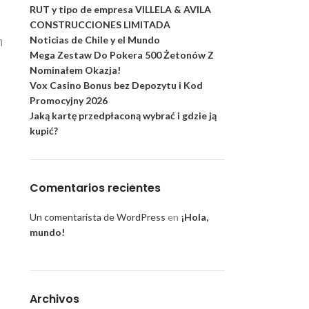
RUT y tipo de empresa VILLELA & AVILA
CONSTRUCCIONES LIMITADA
Noticias de Chile y el Mundo
η
Mega Zestaw Do Pokera 500 Żetonów Z
Nominałem Okazja!
Vox Casino Bonus bez Depozytu i Kod
Promocyjny 2026
Jaką kartę przedpłaconą wybrać i gdzie ją
kupić?
Comentarios recientes
Un comentarista de WordPress
en
¡Hola,
mundo!
Archivos