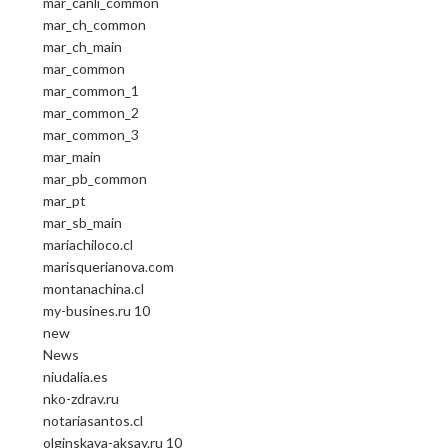
mar_canli_common
mar_ch_common
mar_ch_main
mar_common
mar_common_1
mar_common_2
mar_common_3
mar_main
mar_pb_common
mar_pt
mar_sb_main
mariachiloco.cl
marisquerianova.com
montanachina.cl
my-busines.ru 10
new
News
niudalia.es
nko-zdrav.ru
notariasantos.cl
olginskaya-aksay.ru 10