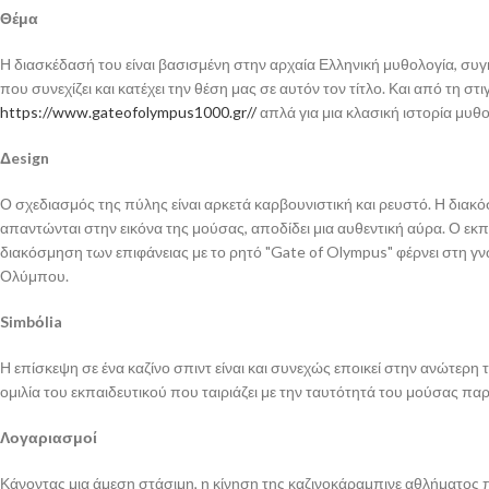
Θέμα
Η διασκέδασή του είναι βασισμένη στην αρχαία Ελληνική μυθολογία, συ
που συνεχίζει και κατέχει την θέση μας σε αυτόν τον τίτλο. Και από τη στ
https://www.gateofolympus1000.gr//
απλά για μια κλασική ιστορία μυθο
Δesign
Ο σχεδιασμός της πύλης είναι αρκετά καρβουνιστική και ρευστό. Η δι
απαντώνται στην εικόνα της μούσας, αποδίδει μια αυθεντική αύρα. Ο εκπ
διακόσμηση των επιφάνειας με το ρητό "Gate of Olympus" φέρνει στη γν
Ολύμπου.
Simbόlia
Η επίσκεψη σε ένα καζίνο σπιντ είναι και συνεχώς εποικεί στην ανώτερ
ομιλία του εκπαιδευτικού που ταιριάζει με την ταυτότητά του μούσας πα
Λογαριασμοί
Κάνοντας μια άμεση στάσιμη, η κίνηση της καζινοκάραμπινε αθλήματος 