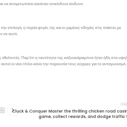
αι να αντιμετωπίσει κανέναν επικίνδυνο κίνδυνο.
ν επιλογή, η ταχεία φυγές της και οι χαμένες οδηγίες στις παίκτες με
ν σε αυτό.
τές εθελοντές. Παρ’ότι η ταυτότητα της καζινοκάραμπινε ήταν ήδη στα υψη
τοί οι νέοι τίτλοι κάνει την παρουσία τους εύχερες για το ανταγωνισμό.
Old
Cluck & Conquer Master the thrilling chicken road casi
game, collect rewards, and dodge traffic 