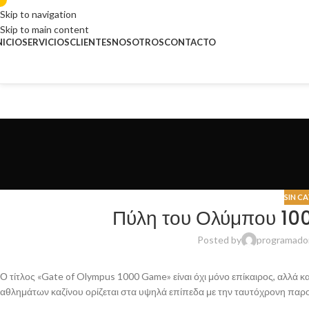
Skip to navigation
Skip to main content
NICIO
SERVICIOS
CLIENTES
NOSOTROS
CONTACTO
SIN C
Πύλη του Ολύμπου 100
Posted by
programado
Ο τίτλος «Gate of Olympus 1000 Game» είναι όχι μόνο επίκαιρος, αλλά και
αθλημάτων καζίνου ορίζεται στα υψηλά επίπεδα με την ταυτόχρονη παρ