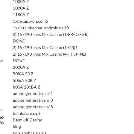
1000A Z
1090A Z
1180A Z
1xbetapp-ph.com5
1xslots-skachat-android.ru 10
2) 157190 links Mix Casino (1-FR-DE-GR)
DONE
2) 157190 links Mix Casino (1-GR)1
2) 157190 links Mix Casino (4-IT-JP-NL)
DONE
λά
2000A Z
50%A 50 Z
50%A 50B Z
800A 200BA Z
adobe generative ai 1
adobe generative ai 3
adobe generative ai 8
er
beinbalance.pt
no
Best UK Casino
fo
blog
bou-sosh10.ru 10