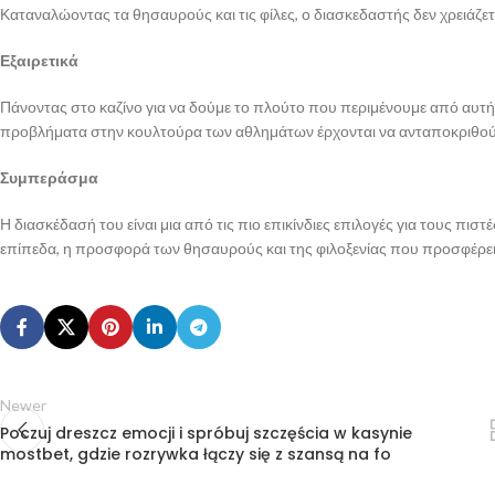
Καταναλώοντας τα θησαυρούς και τις φίλες, ο διασκεδαστής δεν χρειάζετ
Εξαιρετικά
Πάνοντας στο καζίνο για να δούμε το πλούτο που περιμένουμε από αυτή τη
προβλήματα στην κουλτούρα των αθλημάτων έρχονται να ανταποκριθού
Συμπεράσμα
Η διασκέδασή του είναι μια από τις πιο επικίνδιες επιλογές για τους πισ
επίπεδα, η προσφορά των θησαυρούς και της φιλοξενίας που προσφέρει αυ
Newer
Poczuj dreszcz emocji i spróbuj szczęścia w kasynie
mostbet, gdzie rozrywka łączy się z szansą na fo