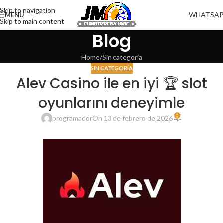
Skip to navigation
WHATSA
MENU
Skip to main content
Blog
Home
Sin categoría
SIN CATEGORÍA
Alev Casino ile en iyi 🏆 slot
oyunlarını deneyimle
0
programador
On 13 de febrero de 2026