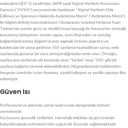
anılacaktır.) (EK-1) tarafından, 6698 sayılı Kişisel Verilerin Korunması
Kanunu (“KVKK”) çerçevesinde hazırlanan “Kişisel Verilerin Elde
Edilmesi ve İşlenmesi Hakkında Aydınlatma Metni” (“Aydınlatma Metni”)
ile bilgilendirilmiş bulunmaktayım. Uluslararası İstanbul Hırdavat Fuarı
Türkiye’nin üretim gücü ve nitelikli insan kaynağı ile Avrasya’nın stratejik
konumunu birleştiren, üretim yapan, ürün ithal eden ve yurtdışı
bağlantılarla katma değerli ticaret yapmak isteyen ziyaretçi ve
katılımcıları bir araya getiriyor. SSS sayfanızı hazırladıktan sonra, web
sayfanızda görünür bir yere yerleştirdiğinizden emin olun. Örneğin,
sayfayı ana sayfanızın alt kısmında veya “Yardım” veya “SSS” gibi bir
sayfaya bağlantı vererek ekleyebilirsiniz. Müşterilerimizin beklentileri
herşeyin üzerinde tutan firmamız, sürekli iyileşme ve yenilik yapmayı ilke
edinmiştir.
Güven Isı
Profesyonel ve alanında uzman kadrosuyla danışmanlık hizmeti
vermektedir.
Söz konusu güvenlik tedbirleri, teknolojik imkânlar da göz önünde
bulundurularak muhtemel riske uygun bir düzeyde sağlanmaktadır.