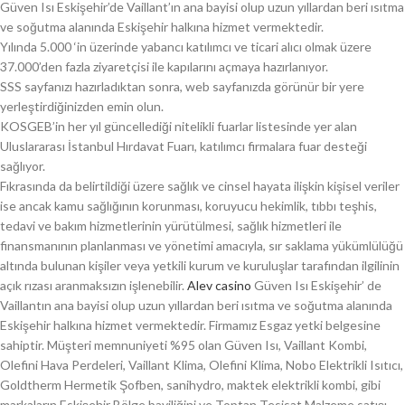
Güven Isı Eskişehir’de Vaillant’ın ana bayisi olup uzun yıllardan beri ısıtma
ve soğutma alanında Eskişehir halkına hizmet vermektedir.
Yılında 5.000 ‘in üzerinde yabancı katılımcı ve ticari alıcı olmak üzere
37.000’den fazla ziyaretçisi ile kapılarını açmaya hazırlanıyor.
SSS sayfanızı hazırladıktan sonra, web sayfanızda görünür bir yere
yerleştirdiğinizden emin olun.
KOSGEB’in her yıl güncellediği nitelikli fuarlar listesinde yer alan
Uluslararası İstanbul Hırdavat Fuarı, katılımcı firmalara fuar desteği
sağlıyor.
Fıkrasında da belirtildiği üzere sağlık ve cinsel hayata ilişkin kişisel veriler
ise ancak kamu sağlığının korunması, koruyucu hekimlik, tıbbı teşhis,
tedavi ve bakım hizmetlerinin yürütülmesi, sağlık hizmetleri ile
finansmanının planlanması ve yönetimi amacıyla, sır saklama yükümlülüğü
altında bulunan kişiler veya yetkili kurum ve kuruluşlar tarafından ilgilinin
açık rızası aranmaksızın işlenebilir.
Alev casino
Güven Isı Eskişehir’ de
Vaillantın ana bayisi olup uzun yıllardan beri ısıtma ve soğutma alanında
Eskişehir halkına hizmet vermektedir. Firmamız Esgaz yetki belgesine
sahiptir. Müşteri memnuniyeti %95 olan Güven Isı, Vaillant Kombi,
Olefini Hava Perdeleri, Vaillant Klima, Olefini Klima, Nobo Elektrikli Isıtıcı,
Goldtherm Hermetik Şofben, sanihydro, maktek elektrikli kombi, gibi
markaların Eskişehir Bölge bayiliğini ve Toptan Tesisat Malzeme satışı