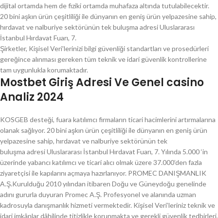
dijital ortamda hem de fiziki ortamda muhafaza altında tutulabilecektir.
20 bini aşkın ürün çeşitliliği ile dünyanın en geniş ürün yelpazesine sahip,
hırdavat ve nalburiye sektörünün tek buluşma adresi Uluslararası
İstanbul Hırdavat Fuarı, 7.
Şirketler, Kişisel Veri’lerinizi bilgi güvenliği standartları ve prosedürleri
gereğince alınması gereken tüm teknik ve idari güvenlik kontrollerine
tam uygunlukla korumaktadır.
Mostbet Giriş Adresi Ve Genel casino
Analiz 2024
KOSGEB desteği, fuara katılımcı firmaların ticari hacimlerini artırmalarına
olanak sağlıyor. 20 bini aşkın ürün çeşitliliği ile dünyanın en geniş ürün
yelpazesine sahip, hırdavat ve nalburiye sektörünün tek
buluşma adresi Uluslararası İstanbul Hırdavat Fuarı, 7. Yılında 5.000 ‘in
üzerinde yabancı katılımcı ve ticari alıcı olmak üzere 37.000’den fazla
ziyaretçisi ile kapılarını açmaya hazırlanıyor. PROMEC DANIŞMANLIK
A.Ş.Kurulduğu 2010 yılından itibaren Doğu ve Güneydoğu genelinde
adını gururla duyuran Promec A.Ş. Profesyonel ve alanında uzman
kadrosuyla danışmanlık hizmeti vermektedir. Kişisel Veri’leriniz teknik ve
idari imkânlar dâhilinde titizlikle korunmakta ve gerekli güvenlik tedbirleri,