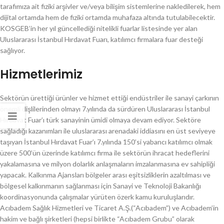
tarafımıza ait fiziki arşivler ve/veya bilişim sistemlerine nakledilerek, hem
dijital ortamda hem de fiziki ortamda muhafaza altında tutulabilecektir.
KOSGEB’in her yıl güncellediği nitelikli fuarlar listesinde yer alan
Uluslararası İstanbul Hırdavat Fuarı, katılımcı firmalara fuar desteği
sağlıyor.
Hizmetlerimiz
Sektörün ürettiği ürünler ve hizmet ettiği endüstriler ile sanayi çarkının
önemli dişlilerinden olmayı 7.yılında da sürdüren Uluslararası İstanbul
Hırdavat Fuar’ı türk sanayinin ümidi olmaya devam ediyor. Sektöre
sağladığı kazanımları ile uluslararası arenadaki iddiasını en üst seviyeye
taşıyan İstanbul Hırdavat Fuar’ı 7.yılında 150’si yabancı katılımcı olmak
üzere 500’ün üzerinde katılımcı firma ile sektörün ihracat hedeflerini
yakalamasına ve milyon dolarlık anlaşmaların imzalanmasına ev sahipliği
yapacak. Kalkınma Ajansları bölgeler arası eşitsizliklerin azaltılması ve
bölgesel kalkınmanın sağlanması için Sanayi ve Teknoloji Bakanlığı
koordinasyonunda çalışmalar yürüten özerk kamu kuruluşlarıdır.
Acıbadem Sağlık Hizmetleri ve Ticaret A.Ş.(“Acıbadem”) ve Acıbadem’in
hakim ve bağlı şirketleri (hepsi birlikte “Acıbadem Grubu” olarak