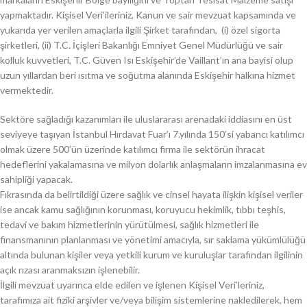
yapmaktadır. Kişisel Veri’ileriniz, Kanun ve sair mevzuat kapsamında ve
yukarıda yer verilen amaçlarla ilgili Şirket tarafından, (i) özel sigorta
şirketleri, (ii) T.C. İçişleri Bakanlığı Emniyet Genel Müdürlüğü ve sair
kolluk kuvvetleri, T.C. Güven Isı Eskişehir’de Vaillant’ın ana bayisi olup
uzun yıllardan beri ısıtma ve soğutma alanında Eskişehir halkına hizmet
vermektedir.
Sektöre sağladığı kazanımları ile uluslararası arenadaki iddiasını en üst
seviyeye taşıyan İstanbul Hırdavat Fuar’ı 7.yılında 150’si yabancı katılımcı
olmak üzere 500’ün üzerinde katılımcı firma ile sektörün ihracat
hedeflerini yakalamasına ve milyon dolarlık anlaşmaların imzalanmasına ev
sahipliği yapacak.
Fıkrasında da belirtildiği üzere sağlık ve cinsel hayata ilişkin kişisel veriler
ise ancak kamu sağlığının korunması, koruyucu hekimlik, tıbbı teşhis,
tedavi ve bakım hizmetlerinin yürütülmesi, sağlık hizmetleri ile
finansmanının planlanması ve yönetimi amacıyla, sır saklama yükümlülüğü
altında bulunan kişiler veya yetkili kurum ve kuruluşlar tarafından ilgilinin
açık rızası aranmaksızın işlenebilir.
İlgili mevzuat uyarınca elde edilen ve işlenen Kişisel Veri’leriniz,
tarafımıza ait fiziki arşivler ve/veya bilişim sistemlerine nakledilerek, hem